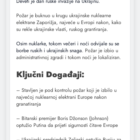
Deveti je dan ruske invazije na Ukrajinu
.
Požar je buknuo u krugu ukrajinske nuklearne
elektrane Zaporižja, najveće u Evropi nakon, kako
su rekle ukrajinske vlasti, ruskog grantiranja.
Osim nuklarke, tokom večeri i noći odvijale su se
borbe ruskih i ukrajinskih snaga
. Požar je izbio u
administrativnoj zgradi i tokom noći je lokaliziran.
Ključni Događaji:
– Stavljen je pod kontrolu požar koji je izbilo u
najvećoj nuklearnoj elektrani Europe nakon
granatiranja
– Bitanski premijer Boris Džonson (Johnson)
optužio Putina da prijeti sigurnosti čitave Evrope
– Ukrajinski predsjednik Zelinski optužio Rusiju za