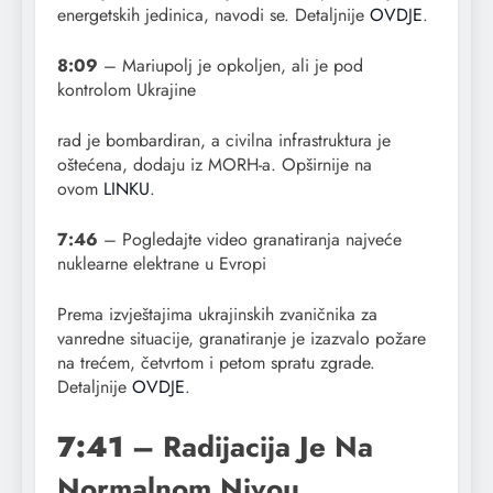
energetskih jedinica, navodi se. Detaljnije
OVDJE
.
8:09
– Mariupolj je opkoljen, ali je pod
kontrolom Ukrajine
rad je bombardiran, a civilna infrastruktura je
oštećena, dodaju iz MORH-a. Opširnije na
ovom
LINKU
.
7:46
– Pogledajte video granatiranja najveće
nuklearne elektrane u Evropi
Prema izvještajima ukrajinskih zvaničnika za
vanredne situacije, granatiranje je izazvalo požare
na trećem, četvrtom i petom spratu zgrade.
Detaljnije
OVDJE
.
7:41
– Radijacija Je Na
Normalnom Nivou