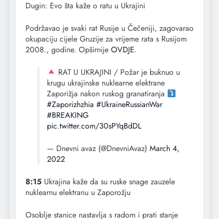
Dugin: Evo šta kaže o ratu u Ukrajini
Podržavao je svaki rat Rusije u Čečeniji, zagovarao
okupaciju cijele Gruzije za vrijeme rata s Rusijom
2008., godine. Opširnije
OVDJE
.
RAT U UKRAJINI / Požar je buknuo u
krugu ukrajinske nuklearne elektrane
Zaporižja nakon ruskog granatiranja
#Zaporizhzhia
#UkraineRussianWar
#BREAKING
pic.twitter.com/30sPYqBdDL
— Dnevni avaz (@DnevniAvaz)
March 4,
2022
8:15
Ukrajina kaže da su ruske snage zauzele
nuklearnu elektranu u Zaporožju
Osoblje stanice nastavlja s radom i prati stanje