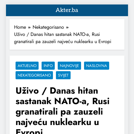
Akter.ba
Home
Nekategorisano
Uživo / Danas hitan sastanak NATO-a, Rusi
granatirali pa zauzeli najveću nuklearku u Evropi
AKTUELNO
INFO
NAJNOVIJE
NASLOVNA
NEKATEGORISANO
SVIJET
Uživo / Danas hitan
sastanak NATO-a, Rusi
granatirali pa zauzeli
najveću nuklearku u
Evropi