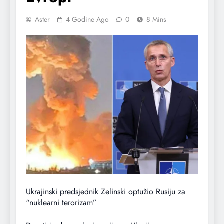
Aster
4 Godine Ago
0
8 Mins
Ukrajinski predsjednik Zelinski optužio Rusiju za
“nuklearni terorizam”