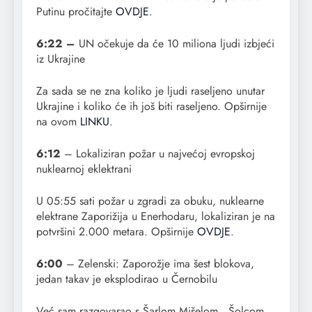
Putinu pročitajte
OVDJE
.
6:22 –
UN očekuje da će 10 miliona ljudi izbjeći
iz Ukrajine
Za sada se ne zna koliko je ljudi raseljeno unutar
Ukrajine i koliko će ih još biti raseljeno. Opširnije
na ovom
LINKU
.
6:12
– Lokaliziran požar u najvećoj evropskoj
nuklearnoj eklektrani
U 05:55 sati požar u zgradi za obuku, nuklearne
elektrane Zaporižija u Enerhodaru, lokaliziran je na
potvršini 2.000 metara. Opširnije
OVDJE
.
6:00
– Zelenski: Zaporožje ima šest blokova,
jedan takav je eksplodirao u Černobilu
Već sam razgovarao s Šarlom Mišelom , Šolcom,