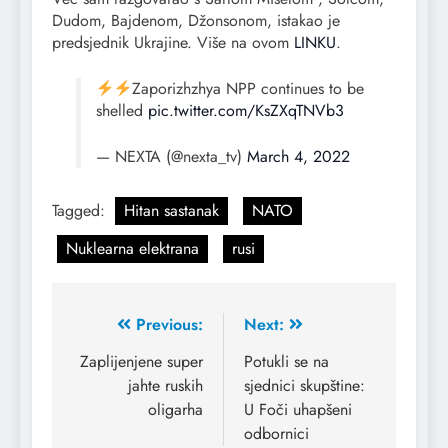
Dudom, Bajdenom, Džonsonom, istakao je
predsjednik Ukrajine. Više na ovom
LINKU
.
Zaporizhzhya NPP continues to be
shelled
pic.twitter.com/KsZXqTNVb3
— NEXTA (@nexta_tv)
March 4, 2022
Tagged:
Hitan sastanak
NATO
Nuklearna elektrana
rusi
Previous:
Next:
Zaplijenjene super
Potukli se na
jahte ruskih
sjednici skupštine:
oligarha
U Foči uhapšeni
odbornici