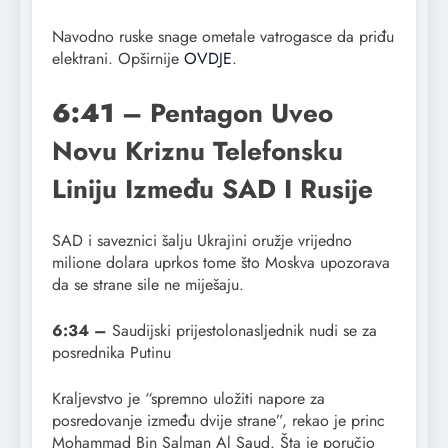
Navodno ruske snage ometale vatrogasce da priđu
elektrani. Opširnije
OVDJE
.
6:41
– Pentagon Uveo
Novu Kriznu Telefonsku
Liniju Između SAD I Rusije
SAD i saveznici šalju Ukrajini oružje vrijedno
milione dolara uprkos tome što Moskva upozorava
da se strane sile ne miješaju.
6:34 –
Saudijski prijestolonasljednik nudi se za
posrednika Putinu
Kraljevstvo je “spremno uložiti napore za
posredovanje između dvije strane”, rekao je princ
Mohammad Bin Salman Al Saud. Šta je poručio