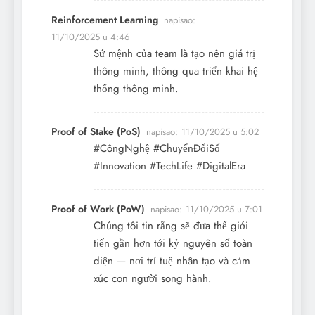
Reinforcement Learning
napisao:
11/10/2025 u 4:46
Sứ mệnh của team là tạo nên giá trị
thông minh, thông qua triển khai hệ
thống thông minh.
Proof of Stake (PoS)
napisao:
11/10/2025 u 5:02
#CôngNghệ #ChuyểnĐổiSố
#Innovation #TechLife #DigitalEra
Proof of Work (PoW)
napisao:
11/10/2025 u 7:01
Chúng tôi tin rằng sẽ đưa thế giới
tiến gần hơn tới kỷ nguyên số toàn
diện — nơi trí tuệ nhân tạo và cảm
xúc con người song hành.