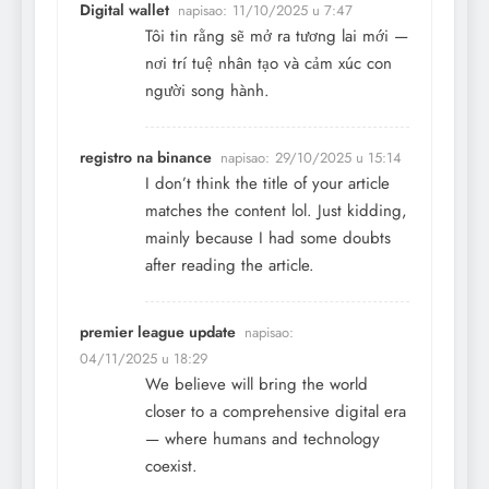
Digital wallet
napisao:
11/10/2025 u 7:47
Tôi tin rằng sẽ mở ra tương lai mới —
nơi trí tuệ nhân tạo và cảm xúc con
người song hành.
registro na binance
napisao:
29/10/2025 u 15:14
I don’t think the title of your article
matches the content lol. Just kidding,
mainly because I had some doubts
after reading the article.
premier league update
napisao:
04/11/2025 u 18:29
We believe will bring the world
closer to a comprehensive digital era
— where humans and technology
coexist.