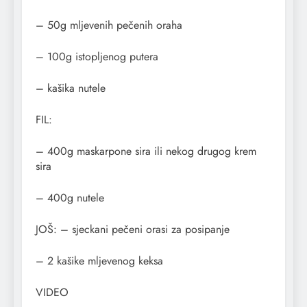
– 50g mljevenih pečenih oraha
– 100g istopljenog putera
– kašika nutele
FIL:
– 400g maskarpone sira ili nekog drugog krem
sira
– 400g nutele
JOŠ: – sjeckani pečeni orasi za posipanje
– 2 kašike mljevenog keksa
VIDEO