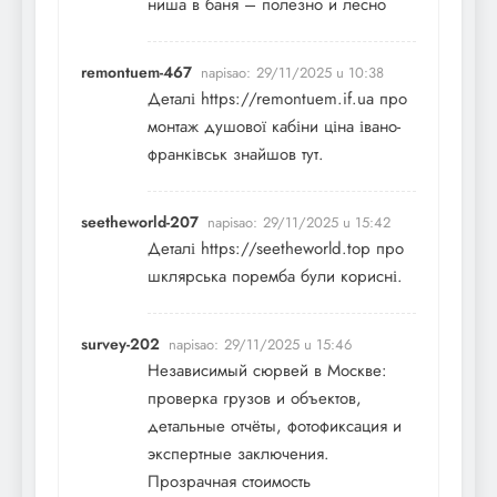
ниша в баня – полезно и лесно
remontuem-467
napisao:
29/11/2025 u 10:38
Деталі
https://remontuem.if.ua
про
монтаж душової кабіни ціна івано-
франківськ знайшов тут.
seetheworld-207
napisao:
29/11/2025 u 15:42
Деталі
https://seetheworld.top
про
шклярська поремба були корисні.
survey-202
napisao:
29/11/2025 u 15:46
Независимый
сюрвей
в Москве:
проверка грузов и объектов,
детальные отчёты, фотофиксация и
экспертные заключения.
Прозрачная стоимость