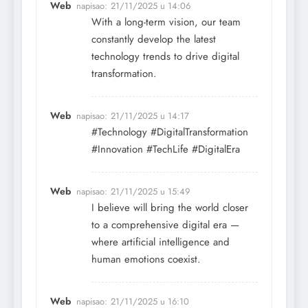
Web
napisao:
21/11/2025 u 14:06
With a long-term vision, our team
constantly develop the latest
technology trends to drive digital
transformation.
Web
napisao:
21/11/2025 u 14:17
#Technology #DigitalTransformation
#Innovation #TechLife #DigitalEra
Web
napisao:
21/11/2025 u 15:49
I believe will bring the world closer
to a comprehensive digital era —
where artificial intelligence and
human emotions coexist.
Web
napisao:
21/11/2025 u 16:10