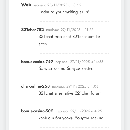
Web
napisao:
25/11/2025 u 18:45
I admire your writing skills!
321chat-782
napisao:
27/11/2025 u 11:33
321chat free chat
321chat similar
sites
bonus-casino-749
napisao:
27/11/2025 u 14:55
бонуси казіно
бонуси казіно
chat-online-258
napisao:
29/11/2025 u 4:08
321chat alternative
321chat forum
bonus-casino-502
napisao:
29/11/2025 u 4:25
казіно з бонусами
бонусы казино