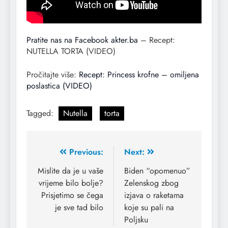
Pratite nas na Facebook akter.ba
– Recept:
NUTELLA TORTA (VIDEO)
Pročitajte više:
Recept: Princess krofne – omiljena
poslastica (VIDEO)
Tagged:
Nutella
torta
Previous:
Next:
Mislite da je u vaše
Biden “opomenuo”
vrijeme bilo bolje?
Zelenskog zbog
Prisjetimo se čega
izjava o raketama
je sve tad bilo
koje su pali na
Poljsku