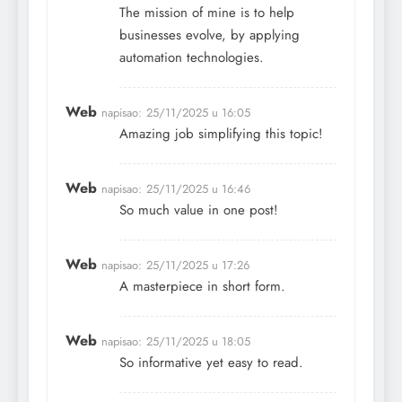
The mission of mine is to help
businesses evolve, by applying
automation technologies.
Web
napisao:
25/11/2025 u 16:05
Amazing job simplifying this topic!
Web
napisao:
25/11/2025 u 16:46
So much value in one post!
Web
napisao:
25/11/2025 u 17:26
A masterpiece in short form.
Web
napisao:
25/11/2025 u 18:05
So informative yet easy to read.