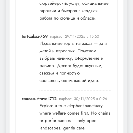
сюрвейерских услуг, официальные
гарантии и быстрая выездная
работа по столице и области.
tort-zakaz-769
napisao:
29/11/2025 u 15:50
Идеальные
торты на заказ
— для
детей и взрослых. Поможем
выбрать начинку, оформление и
размер. Десерт будет вкусным,
свежим и полностью
соответствующим вашей идее.
caucasustravel-712
napisao:
30/11/2025 u 0:26
Explore a true
elephant sanctuary
where welfare comes first. No chains
or performances — only open
landscapes, gentle care,