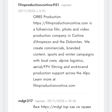
filmproductioncortina-951
napisao:
29/11/2025 u 5:10
ORBS Production
https://filmproductioncortina.com
is
a full-service film, photo and video
production company in Cortina
d’Ampezzo and the Dolomites. We
create commercials, branded
content, sports and winter campaigns
with local crew, alpine logistics,
aerial/FPV filming and end-to-end
production support across the Alps.
Learn more at
filmproductioncortina.com
mdgt-217
napisao:
29/11/2025 u 10:36
Виж
https://mdgt.top
как се прави