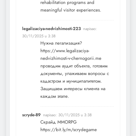
rehabilitation programs and
meaningful visitor experiences.
legalizaciya-nedvizhimosti-223
napisao:
30/11/2025 u 3:38
Нужна легализация?
https://www.legalizaciya-
nedvizhimosti-v-chernogorii.me
проводим аудит объекта, готовим
документы, улаживаем вопросы с
кадастром и муниципалитетом.
Защищаем интересы клиента на
каждом этапе.
scryde-89
napisao:
30/11/2025 u 3:38
Скрайд MMORPG
https://bit.ly/m/scrydegame