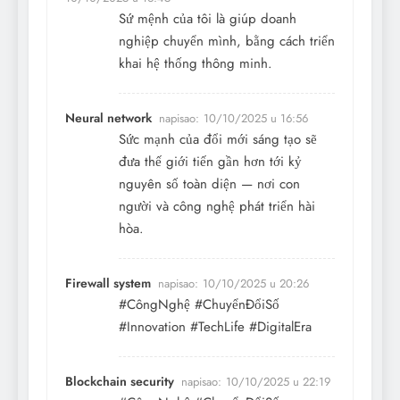
Sứ mệnh của tôi là giúp doanh
nghiệp chuyển mình, bằng cách triển
khai hệ thống thông minh.
Neural network
napisao:
10/10/2025 u 16:56
Sức mạnh của đổi mới sáng tạo sẽ
đưa thế giới tiến gần hơn tới kỷ
nguyên số toàn diện — nơi con
người và công nghệ phát triển hài
hòa.
Firewall system
napisao:
10/10/2025 u 20:26
#CôngNghệ #ChuyểnĐổiSố
#Innovation #TechLife #DigitalEra
Blockchain security
napisao:
10/10/2025 u 22:19