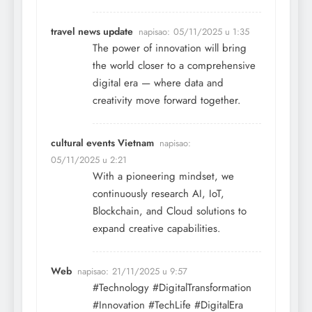
travel news update
napisao:
05/11/2025 u 1:35
The power of innovation will bring
the world closer to a comprehensive
digital era — where data and
creativity move forward together.
cultural events Vietnam
napisao:
05/11/2025 u 2:21
With a pioneering mindset, we
continuously research AI, IoT,
Blockchain, and Cloud solutions to
expand creative capabilities.
Web
napisao:
21/11/2025 u 9:57
#Technology #DigitalTransformation
#Innovation #TechLife #DigitalEra