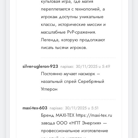
культовая игра, где магия
переплетается с технологией, а
игрокам доступны уникальные
классы, исторические миссии и
масштабные PvP-сражения.
Легенда, которую продолжают
писать тысячи игроков.
silver-ugleron-923
napisao:
30/11/2025 u 5:49
Постоянно мучает насморк –
назальный спрей Серебряный
Углерон
maxi-tex-603
napisao:
30/11/2025 u 5:51
Бренд MAXI-TEX
https://maxi-tex.ru
завода ООО «НПТ Энергия» —
профессиональное изготовление