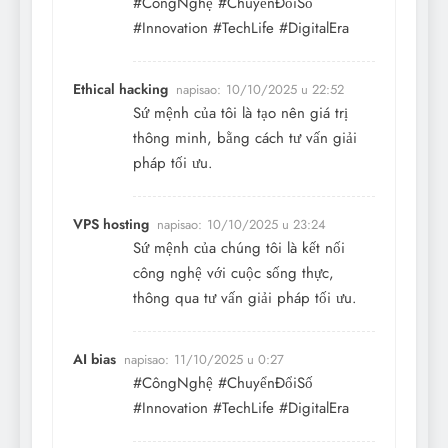
#CôngNghệ #ChuyểnĐổiSố
#Innovation #TechLife #DigitalEra
Ethical hacking
napisao:
10/10/2025 u 22:52
Sứ mệnh của tôi là tạo nên giá trị
thông minh, bằng cách tư vấn giải
pháp tối ưu.
VPS hosting
napisao:
10/10/2025 u 23:24
Sứ mệnh của chúng tôi là kết nối
công nghệ với cuộc sống thực,
thông qua tư vấn giải pháp tối ưu.
AI bias
napisao:
11/10/2025 u 0:27
#CôngNghệ #ChuyểnĐổiSố
#Innovation #TechLife #DigitalEra