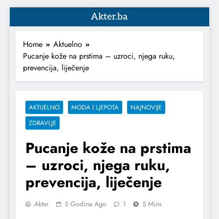
Akter.ba
Home
Aktuelno
Pucanje kože na prstima – uzroci, njega ruku,
prevencija, liječenje
AKTUELNO
MODA I LJEPOTA
NAJNOVIJE
ZDRAVLJE
Pucanje kože na prstima
– uzroci, njega ruku,
prevencija, liječenje
Akter
5 Godina Ago
1
5 Mins