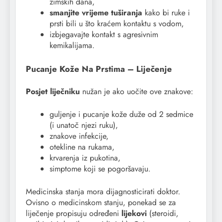
zimskih dana,
smanjite vrijeme tuširanja
kako bi ruke i
prsti bili u što kraćem kontaktu s vodom,
izbjegavajte kontakt s agresivnim
kemikalijama.
Pucanje Kože Na Prstima – Liječenje
Posjet liječniku
nužan je ako uočite ove znakove:
guljenje i pucanje kože duže od 2 sedmice
(i unatoč njezi ruku),
znakove infekcije,
otekline na rukama,
krvarenja iz pukotina,
simptome koji se pogoršavaju.
Medicinska stanja mora dijagnosticirati doktor.
Ovisno o medicinskom stanju, ponekad se za
liječenje propisuju određeni
lijekovi
(steroidi,