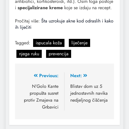
antibiotici, kortikosteroidi, itd.). Osim toga postoje
i
specijalizirane kreme
koje se izdaju na recept.
Pročitaj više:
Šta uzrokuje akne kod odraslih i kako
ih liječiti
Tagged:
ispucala koža
liječenje
njega ruku
prevencija
Previous:
Next:
N’Golo Kante
Blistav dom uz 5
propušta susret
jednostavnih navika
protiv Zmajeva na
nedjeljnog čišćenja
Grbavici