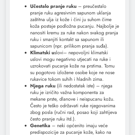
Učestalo pranje ruku
– preučestalo
pranje ruku agresivnim sapunom uklanja
zaštitna ulja iz kože i čini ju suhom čime
koža postaje podložna pucanju. Najbolje je
nanositi kremu za ruke nakon svakog pranja
ruku i smanjiti kontakt sa sapunom ili
sapunicom (npr. prilikom pranja suđa).
Klimatski u
slovi– nepovoljni klimatski
uslovi mogu negativno utjecati na ruke i
uzrokovati pucanje kože na prstima. Tomu
su pogotovo izložene osobe koje ne nose
rukavice tokom suhih i hladnih zima.
Njega ruku
(ili nedostatak iste) – njega
ruku je izričito važna komponenta za
mekane prste, dlanove i neispucanu kožu.
Često je teško održavati ruke njegovanima
zbog posla (ručni rad, posao koji zahtijeva
često pranje ruku itd.).
Genetika
– neki općenito imaju veće
predispozicije za pucanje kože, kako na