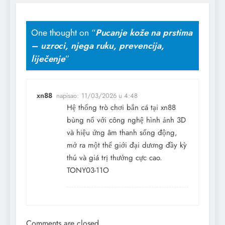
One thought on “
Pucanje kože na prstima
– uzroci, njega ruku, prevencija,
liječenje
”
xn88
napisao:
11/03/2026 u 4:48
Hệ thống trò chơi bắn cá tại xn88
bùng nổ với công nghệ hình ảnh 3D
và hiệu ứng âm thanh sống động,
mở ra một thế giới đại dương đầy kỳ
thú và giá trị thưởng cực cao.
TONY03-11O
Comments are closed.