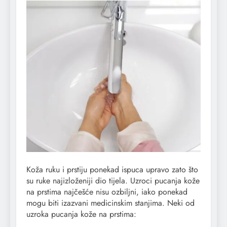
Koža ruku i prstiju ponekad ispuca upravo zato što
su ruke najizloženiji dio tijela. Uzroci pucanja kože
na prstima najčešće nisu ozbiljni, iako ponekad
mogu biti izazvani medicinskim stanjima. Neki od
uzroka pucanja kože na prstima: