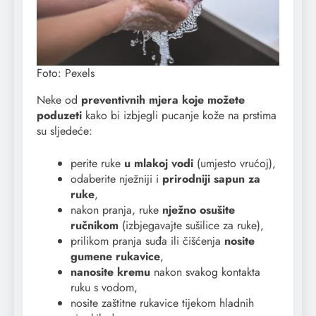
Foto: Pexels
Neke od
preventivnih mjera koje možete
poduzeti
kako bi izbjegli pucanje kože na prstima
su sljedeće:
perite ruke
u mlakoj vodi
(umjesto vrućoj),
odaberite nježniji i
prirodniji sapun za
ruke
,
nakon pranja, ruke
nježno osušite
ručnikom
(izbjegavajte sušilice za ruke),
prilikom pranja suđa ili čišćenja
nosite
gumene rukavice
,
nanosite kremu
nakon svakog kontakta
ruku s vodom,
nosite zaštitne rukavice tijekom hladnih