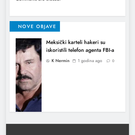
NOVE OBJAVE
Meksički karteli hakeri su
iskoristili telefon agenta FBI-a
K Nermin
1 godina ago
0
Indija potvrdila da je napala
Pakistan