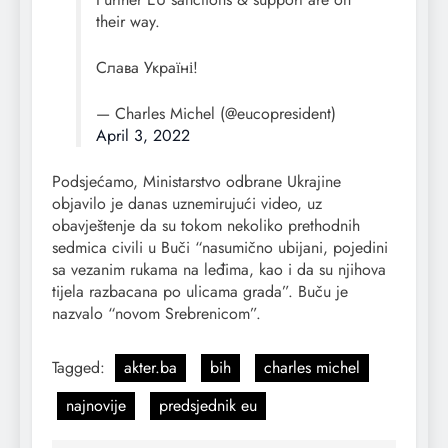
their way.
Слава Україні!
— Charles Michel (@eucopresident)
April 3, 2022
Podsjećamo, Ministarstvo odbrane Ukrajine
objavilo je danas uznemirujući video, uz
obavještenje da su tokom nekoliko prethodnih
sedmica civili u Buči “nasumično ubijani, pojedini
sa vezanim rukama na leđima, kao i da su njihova
tijela razbacana po ulicama grada”. Buču je
nazvalo “novom Srebrenicom”.
Tagged:
akter.ba
bih
charles michel
najnovije
predsjednik eu