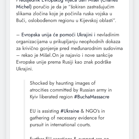
Michel)
poručio je da je “šokiran zastrašujućim
slikama zločina koje je počinila ruska vojska u
Buči, oslobođenom regionu u Kijevskoj oblasti”.
–
Evropska unija će pomoći Ukrajini i
nevladinim
organizacijama u prikupljanju neophodnih dokaza
za krivično gonjenje pred međunarodnim sudovima
– rekao je Mišel.On je najavio i nove sankcije
Evropske unije prema Rusiji kao znak podrške
Ukrajini.
Shocked by haunting images of
atrocities committed by Russian army in
Kyiv liberated region
#BuchaMassacre
EU is assisting
#Ukraine
& NGO’s in
gathering of necessary evidence for
pursuit in international courts.
Further EU sanctions & support are on