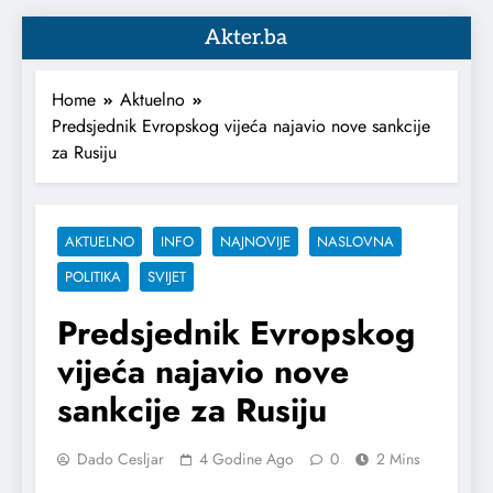
Akter.ba
Home
Aktuelno
Predsjednik Evropskog vijeća najavio nove sankcije
za Rusiju
AKTUELNO
INFO
NAJNOVIJE
NASLOVNA
POLITIKA
SVIJET
Predsjednik Evropskog
vijeća najavio nove
sankcije za Rusiju
Dado Cesljar
4 Godine Ago
0
2 Mins