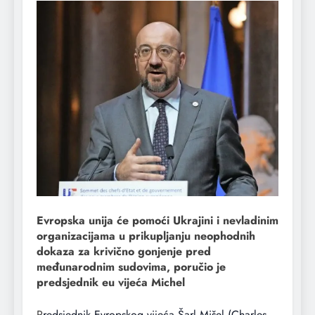
Evropska unija će pomoći Ukrajini i nevladinim
organizacijama u prikupljanju neophodnih
dokaza za krivično gonjenje pred
međunarodnim sudovima, poručio je
predsjednik eu vijeća Michel
P
redsjednik Evropskog vijeća Šarl Mišel (Charles