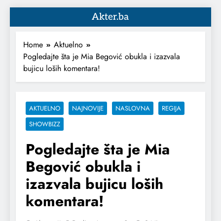
Akter.ba
Home
Aktuelno
Pogledajte šta je Mia Begović obukla i izazvala
bujicu loših komentara!
AKTUELNO
NAJNOVIJE
NASLOVNA
REGIJA
SHOWBIZZ
Pogledajte šta je Mia
Begović obukla i
izazvala bujicu loših
komentara!