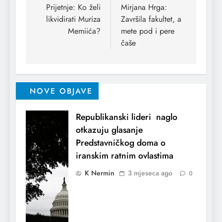
Prijetnje: Ko želi
Mirjana Hrga:
likvidirati Muriza
Završila fakultet, a
Memiića?
mete pod i pere
čaše
NOVE OBJAVE
Republikanski lideri naglo
otkazuju glasanje
Predstavničkog doma o
iranskim ratnim ovlastima
K Nermin
3 mjeseca ago
0