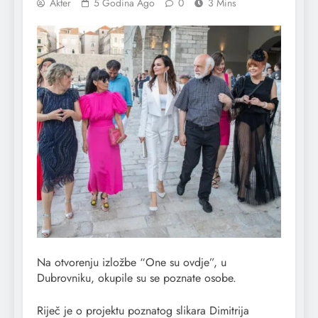
Akter
5 Godina Ago
0
3 Mins
Na otvorenju izložbe “One su ovdje”, u
Dubrovniku, okupile su se poznate osobe.
Riječ je o projektu poznatog slikara Dimitrija