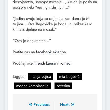
dostojanstva, samopostovanja…, k’o da je posla na
posao u neki “red light district”…”
“Jedina ovdje koja se odjenula kao dama je M.
Vujica… Ova Begovićka je hodajući prikaz kako
klimaks djeluje na mozak.”
“Ovo je degutantno…”
Pratite nas na
facebook akter.ba
Pročitaj više:
Trendi karirani komadi
Tagged:
matija vujica
mia begović
modna kombinacija
severina
Previous:
Next: