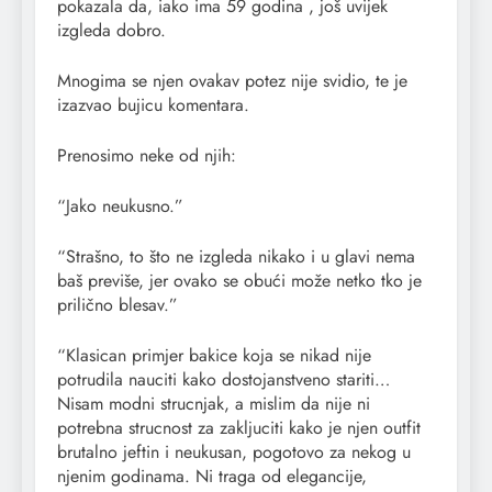
pokazala da, iako ima 59 godina , još uvijek
izgleda dobro.
Mnogima se njen ovakav potez nije svidio, te je
izazvao bujicu komentara.
Prenosimo neke od njih:
“Jako neukusno.”
“Strašno, to što ne izgleda nikako i u glavi nema
baš previše, jer ovako se obući može netko tko je
prilično blesav.”
“Klasican primjer bakice koja se nikad nije
potrudila nauciti kako dostojanstveno stariti…
Nisam modni strucnjak, a mislim da nije ni
potrebna strucnost za zakljuciti kako je njen outfit
brutalno jeftin i neukusan, pogotovo za nekog u
njenim godinama. Ni traga od elegancije,