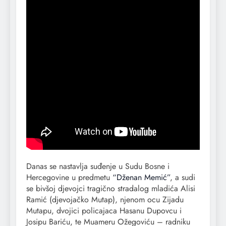
Danas se nastavlja suđenje u Sudu Bosne i
Hercegovine u predmetu
“Dženan Memić”
, a sudi
se bivšoj djevojci tragično stradalog mladića Alisi
Ramić (djevojačko Mutap), njenom ocu Zijadu
Mutapu, dvojici policajaca Hasanu Dupovcu i
Josipu Bariću, te Muameru Ožegoviću – radniku