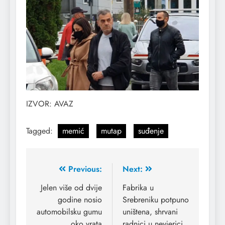
IZVOR: AVAZ
Tagged:
memić
mutap
suđenje
Previous:
Next:
Jelen više od dvije
Fabrika u
godine nosio
Srebreniku potpuno
automobilsku gumu
uništena, shrvani
oko vrata
radnici u nevjerici