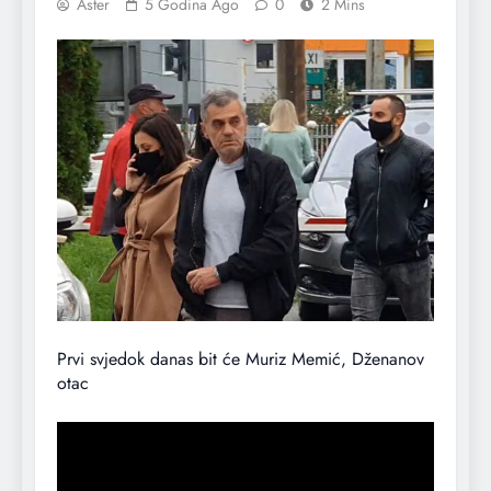
Aster
5 Godina Ago
0
2 Mins
Prvi svjedok danas bit će Muriz Memić, Dženanov
otac