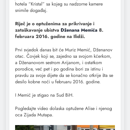
hotela “Kristal” sa kojeg su nadzorne kamere
snimile događaj.
Riječ je o optuženima za prikrivanje i
zataškavanje ubistva
Dženana Memića
8.
februara 2016. godine na Ilidži.
Prvi svjedok danas bit će Muriz Memić, Dženanov
otac. Čovjek koji se, zajedno sa svojom kćerkom,
a Dženanovom sestrom Arijanom, i ostatkom
porodice, već pet i po godina bori za istinu i
pravdu za svoje dijete da se konačno otkrije šta se
desilo kobne noći u februaru 2016. godine.
I Memić je stigao na Sud BiH.
Pogledajte video dolaska optužene Alise i njenog
oca Zijada Mutapa.