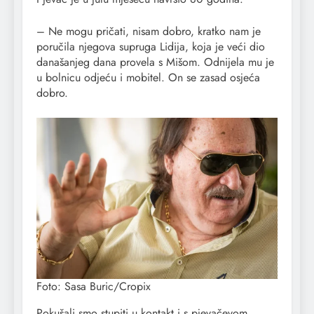
– Ne mogu pričati, nisam dobro, kratko nam je
poručila njegova supruga Lidija, koja je veći dio
današanjeg dana provela s Mišom. Odnijela mu je
u bolnicu odjeću i mobitel. On se zasad osjeća
dobro.
Foto: Sasa Buric/Cropix
Pokušali smo stupiti u kontakt i s pjevačevom