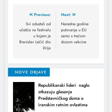
Previous:
Next:
Svi odustali od
Naredne godine
učešća na festivalu
putovanja u EU
u kojem je
samo s trećom
Branislav Lečić dio
dozom vakcine
žirija
NOVE OBJAVE
Republikanski lideri naglo
otkazuju glasanje
Predstavničkog doma o
iranskim ratnim ovlastima