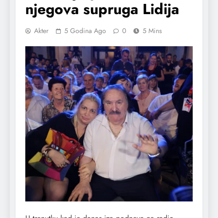
njegova supruga Lidija
Akter
5 Godina Ago
0
5 Mins