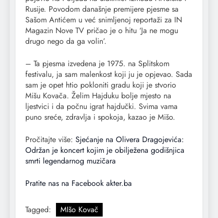
Rusije. Povodom današnje premijere pjesme sa
Sašom Antićem u već snimljenoj reportaži za IN
Magazin Nove TV pričao je o hitu ‘Ja ne mogu
drugo nego da ga volin’.
– Ta pjesma izvedena je 1975. na Splitskom
festivalu, ja sam malenkost koji ju je opjevao. Sada
sam je opet htio pokloniti gradu koji je stvorio
Mišu Kovača. Želim Hajduku bolje mjesto na
ljestvici i da počnu igrat hajdučki. Svima vama
puno sreće, zdravlja i spokoja, kazao je Mišo.
Pročitajte više:
Sjećanje na Olivera Dragojevića:
Održan je koncert kojim je obilježena godišnjica
smrti legendarnog muzičara
Pratite nas na Facebook akter.ba
Tagged:
MIšo Kovač