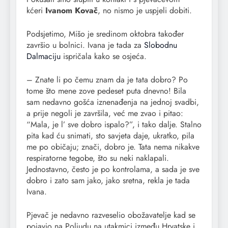
kćeri
Ivanom Kovač
, no nismo je uspjeli dobiti.
Podsjetimo, Mišo je sredinom oktobra također
završio u bolnici. Ivana je tada za
Slobodnu
Dalmaciju
ispričala kako se osjeća.
– Znate li po čemu znam da je tata dobro? Po
tome što mene zove pedeset puta dnevno! Bila
sam nedavno gošća iznenađenja na jednoj svadbi,
a prije negoli je završila, već me zvao i pitao:
“Mala, je l’ sve dobro ispalo?”, i tako dalje. Stalno
pita kad ću snimati, sto savjeta daje, ukratko, pila
me po običaju; znači, dobro je. Tata nema nikakve
respiratorne tegobe, što su neki naklapali.
Jednostavno, često je po kontrolama, a sada je sve
dobro i zato sam jako, jako sretna, rekla je tada
Ivana.
Pjevač je nedavno razveselio obožavatelje kad se
pojavio na Poljudu na utakmici između Hrvatske i