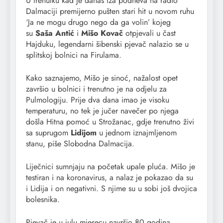
U trenutku kad je danas iza podneva na radio
Dalmaciji premijerno pušten stari hit u novom ruhu
‘Ja ne mogu drugo nego da ga volin’ kojeg
su
Saša Antić
i
Mišo Kovač
otpjevali u čast
Hajduku, legendarni šibenski pjevač nalazio se u
splitskoj bolnici na Firulama.
Kako saznajemo, Mišo je sinoć, nažalost opet
završio u bolnici i trenutno je na odjelu za
Pulmologiju. Prije dva dana imao je visoku
temperaturu, no tek je jučer navečer po njega
došla Hitna pomoć u Strožanac, gdje trenutno živi
sa suprugom
Lidijom
u jednom iznajmljenom
stanu, piše Slobodna Dalmacija.
Liječnici sumnjaju na početak upale pluća. Mišo je
testiran i na koronavirus, a nalaz je pokazao da su
i Lidija i on negativni. S njime su u sobi još dvojica
bolesnika.
Pjevač je u julu mjesecu navršio 80 godina.