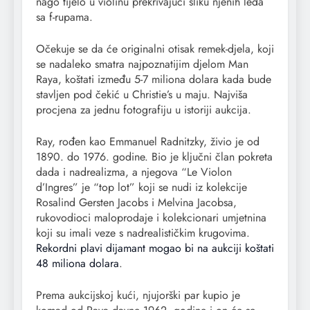
nago tijelo u violinu prekrivajući sliku njenih leđa
sa f-rupama.
Očekuje se da će originalni otisak remek-djela, koji
se nadaleko smatra najpoznatijim djelom Man
Raya, koštati između 5-7 miliona dolara kada bude
stavljen pod čekić u Christie’s u maju. Najviša
procjena za jednu fotografiju u istoriji aukcija.
Ray, rođen kao Emmanuel Radnitzky, živio je od
1890. do 1976. godine. Bio je ključni član pokreta
dada i nadrealizma, a njegova “Le Violon
d’Ingres” je “top lot” koji se nudi iz kolekcije
Rosalind Gersten Jacobs i Melvina Jacobsa,
rukovodioci maloprodaje i kolekcionari umjetnina
koji su imali veze s nadrealističkim krugovima.
Rekordni plavi dijamant mogao bi na aukciji koštati
48 miliona dolara
.
Prema aukcijskoj kući, njujorški par kupio je