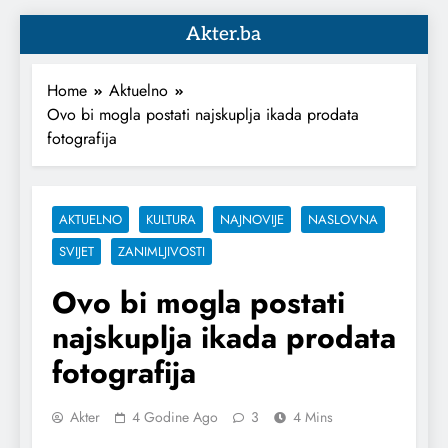
Akter.ba
Home
Aktuelno
Ovo bi mogla postati najskuplja ikada prodata
fotografija
AKTUELNO
KULTURA
NAJNOVIJE
NASLOVNA
SVIJET
ZANIMLJIVOSTI
Ovo bi mogla postati
najskuplja ikada prodata
fotografija
Akter
4 Godine Ago
3
4 Mins