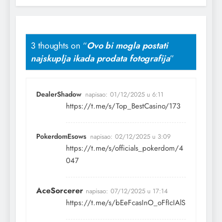
3 thoughts on “
Ovo bi mogla postati
najskuplja ikada prodata fotografija
”
DealerShadow
napisao:
01/12/2025 u 6:11
https://t.me/s/Top_BestCasino/173
PokerdomEsows
napisao:
02/12/2025 u 3:09
https://t.me/s/officials_pokerdom/4
047
AceSorcerer
napisao:
07/12/2025 u 17:14
https://t.me/s/bEeFcasInO_oFfIcIAlS