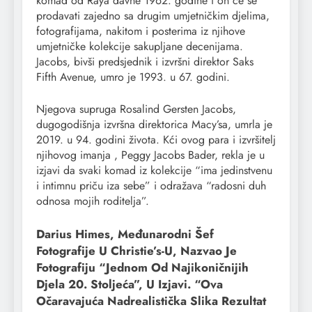
komad od Raya davne 1962. godine i on će se
prodavati zajedno sa drugim umjetničkim djelima,
fotografijama, nakitom i posterima iz njihove
umjetničke kolekcije sakupljane decenijama.
Jacobs, bivši predsjednik i izvršni direktor Saks
Fifth Avenue, umro je 1993. u 67. godini.
Njegova supruga Rosalind Gersten Jacobs,
dugogodišnja izvršna direktorica Macy’sa, umrla je
2019. u 94. godini života. Kći ovog para i izvršitelj
njihovog imanja , Peggy Jacobs Bader, rekla je u
izjavi da svaki komad iz kolekcije “ima jedinstvenu
i intimnu priču iza sebe” i odražava “radosni duh
odnosa mojih roditelja”.
Darius Himes, Međunarodni Šef
Fotografije U Christie’s-U, Nazvao Je
Fotografiju “jednom Od Najikoničnijih
Djela 20. Stoljeća”, U Izjavi. “Ova
Očaravajuća Nadrealistička Slika Rezultat