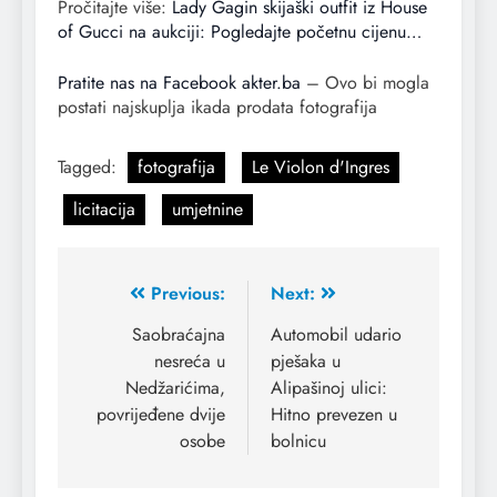
Pročitajte više:
Lady Gagin skijaški outfit iz House
of Gucci na aukciji: Pogledajte početnu cijenu…
Pratite nas na Facebook akter.ba
– Ovo bi mogla
postati najskuplja ikada prodata fotografija
Tagged:
fotografija
Le Violon d'Ingres
licitacija
umjetnine
Previous:
Next:
Saobraćajna
Automobil udario
nesreća u
pješaka u
Nedžarićima,
Alipašinoj ulici:
povrijeđene dvije
Hitno prevezen u
osobe
bolnicu