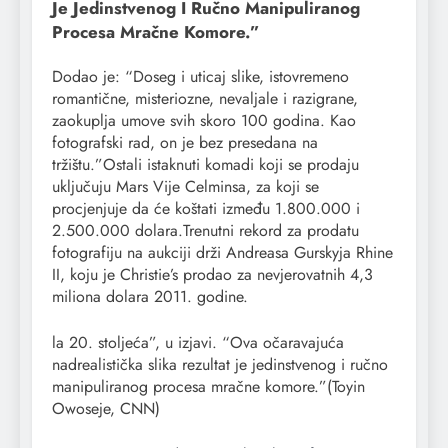
Je Jedinstvenog I Ručno Manipuliranog
Procesa Mračne Komore.”
Dodao je: “Doseg i uticaj slike, istovremeno
romantične, misteriozne, nevaljale i razigrane,
zaokuplja umove svih skoro 100 godina. Kao
fotografski rad, on je bez presedana na
tržištu.”Ostali istaknuti komadi koji se prodaju
uključuju Mars Vije Celminsa, za koji se
procjenjuje da će koštati između 1.800.000 i
2.500.000 dolara.Trenutni rekord za prodatu
fotografiju na aukciji drži Andreasa Gurskyja Rhine
II, koju je Christie’s prodao za nevjerovatnih 4,3
miliona dolara 2011. godine.
la 20. stoljeća”, u izjavi. “Ova očaravajuća
nadrealistička slika rezultat je jedinstvenog i ručno
manipuliranog procesa mračne komore.”(Toyin
Owoseje, CNN)