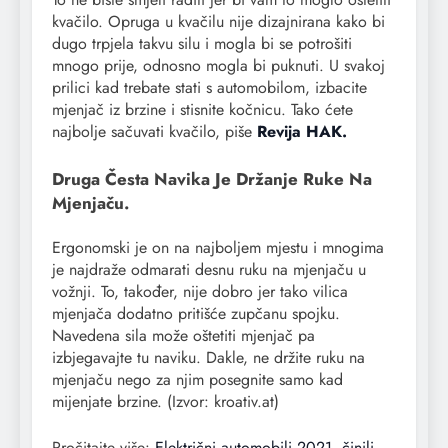
kvačilo. Opruga u kvačilu nije dizajnirana kako bi
dugo trpjela takvu silu i mogla bi se potrošiti
mnogo prije, odnosno mogla bi puknuti. U svakoj
prilici kad trebate stati s automobilom, izbacite
mjenjač iz brzine i stisnite kočnicu. Tako ćete
najbolje sačuvati kvačilo, piše
Revija HAK.
Druga Česta Navika Je Držanje Ruke Na
Mjenjaču.
Ergonomski je on na najboljem mjestu i mnogima
je najdraže odmarati desnu ruku na mjenjaču u
vožnji. To, također, nije dobro jer tako vilica
mjenjača dodatno pritišće zupčanu spojku.
Navedena sila može oštetiti mjenjač pa
izbjegavajte tu naviku. Dakle, ne držite ruku na
mjenjaču nego za njim posegnite samo kad
mijenjate brzine. (Izvor: kroativ.at)
Pročitajte više:
Električni automobili 2021. činili