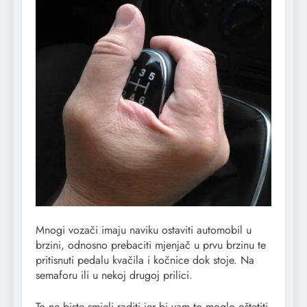
Mnogi vozači imaju naviku ostaviti automobil u
brzini, odnosno prebaciti mjenjač u prvu brzinu te
pritisnuti pedalu kvačila i kočnice dok stoje. Na
semaforu ili u nekoj drugoj prilici.
To ne biste smjeli raditi jer bi vam to moglo oštetiti