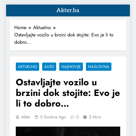
Akter.ba
Home
Aktuelno
Ostavljajte vozilo u brzini dok stojite: Evo je li to
dobro…
AKTUELNO
AUTO
NAJNOVIJE
NASLOVNA
Ostavljajte vozilo u
brzini dok stojite: Evo je
li to dobro…
Akter
5 Godina Ago
0
2 Mins