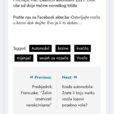
više od dvije trećine norveškog tržišta
Pratite nas na Facebook akter.ba
-Ostavljajte vozilo
u brzini dok stojite: Evo je li to dobro…
dobro
Tagged:
Automobil
brzine
kvačilo
mijenjač
savjeti za vozače
Vozilo
Previous:
Next:
Predsjednik
Krađa automobila:
Francuske: “Želim
Znate li koju marku
iznervirati
vozila lopovi
nevakcinisane”
posebno vole?