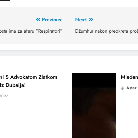
Previous:
Next:
stalima za aferu “Respiratori”
Džumhur nakon preokreta proš
ani S Advokatom Zlatkom
Mladen
Iz Dubaija!
Aster
3097