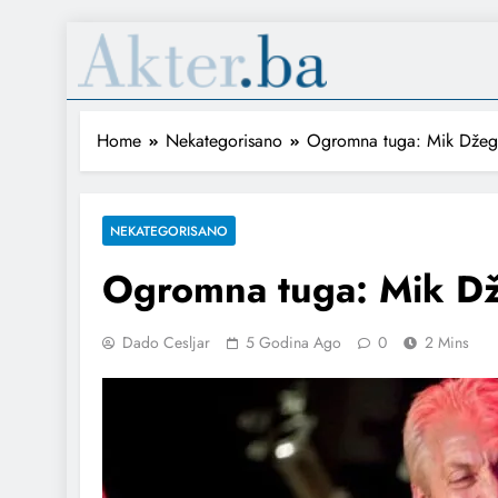
Home
Nekategorisano
Ogromna tuga: Mik Džeger
NEKATEGORISANO
Ogromna tuga: Mik Džeg
Dado Cesljar
5 Godina Ago
0
2 Mins