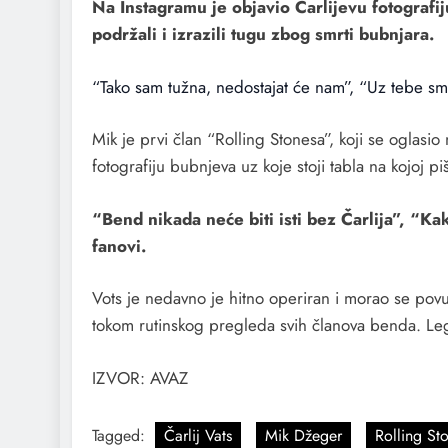
Na Instagramu je objavio Čarlijevu fotografiju
podržali i izrazili tugu zbog smrti bubnjara.
“Tako sam tužna, nedostajat će nam”, “Uz tebe smo,
Mik je prvi član “Rolling Stonesa”, koji se oglasio
fotografiju bubnjeva uz koje stoji tabla na kojoj pi
“Bend nikada neće biti isti bez Čarlija”, “Kak
fanovi.
Vots je nedavno je hitno operiran i morao se pov
tokom rutinskog pregleda svih članova benda. Le
IZVOR: AVAZ
Tagged:
Čarlij Vats
Mik Džeger
Rolling St