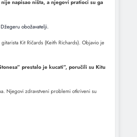
nije napisao ništa, a njegovi pratioci su ga
u Džegeru obožavatelji.
gitarista Kit Ričards (Keith Richards). Objavio je
tonesa” prestalo je kucati”, poručili su Kitu
. Njegovi zdravstveni problemi otkriveni su