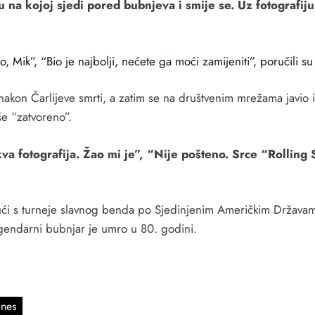
 na kojoj sjedi pored bubnjeva i smije se. Uz fotografiju 
 Mik”, “Bio je najbolji, nećete ga moći zamijeniti”, poručili s
 nakon Čarlijeve smrti, a zatim se na društvenim mrežama javio i 
še “zatvoreno”.
va fotografija. Žao mi je”, “Nije pošteno. Srce “Rolling S
ući s turneje slavnog benda po Sjedinjenim Američkim Državama
gendarni bubnjar je umro u 80. godini.
ones