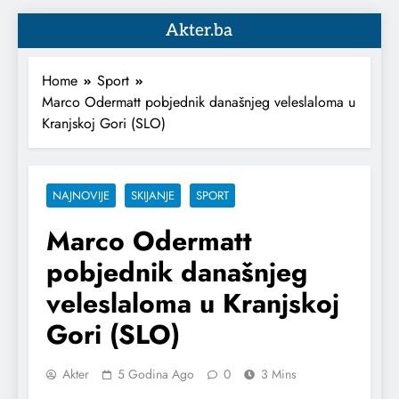
Akter.ba
Home
Sport
Marco Odermatt pobjednik današnjeg veleslaloma u
Kranjskoj Gori (SLO)
NAJNOVIJE
SKIJANJE
SPORT
Marco Odermatt
pobjednik današnjeg
veleslaloma u Kranjskoj
Gori (SLO)
Akter
5 Godina Ago
0
3 Mins