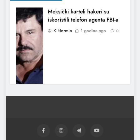
Meksički karteli hakeri su
iskoristili telefon agenta FBI-a
K Nermin
1 godina ago
0
Papa Franjo preminuo je od
moždanog udara i zatajenja
srca
K Nermin
1 godina ago
0