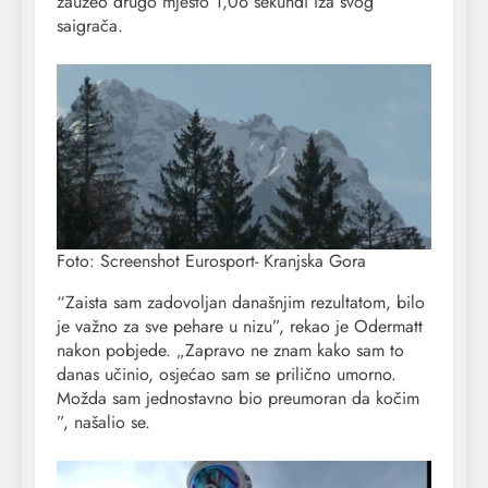
zauzeo drugo mjesto 1,06 sekundi iza svog
saigrača.
Foto: Screenshot Eurosport- Kranjska Gora
“Zaista sam zadovoljan današnjim rezultatom, bilo
je važno za sve pehare u nizu”, rekao je Odermatt
nakon pobjede. „Zapravo ne znam kako sam to
danas učinio, osjećao sam se prilično umorno.
Možda sam jednostavno bio preumoran da kočim
”, našalio se.