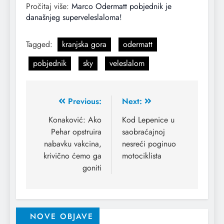
Pročitaj više:
Marco Odermatt pobjednik je
današnjeg superveleslaloma!
Tagged:
kranjska gora
odermatt
pobjednik
sky
veleslalom
Previous:
Next:
Konaković: Ako
Kod Lepenice u
Pehar opstruira
saobraćajnoj
nabavku vakcina,
nesreći poginuo
krivično ćemo ga
motociklista
goniti
NOVE OBJAVE