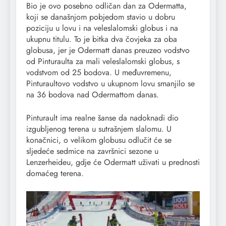
Bio je ovo posebno odličan dan za Odermatta,
koji se današnjom pobjedom stavio u dobru
poziciju u lovu i na veleslalomski globus i na
ukupnu titulu. To je bitka dva čovjeka za oba
globusa, jer je Odermatt danas preuzeo vodstvo
od Pinturaulta za mali veleslalomski globus, s
vodstvom od 25 bodova. U međuvremenu,
Pinturaultovo vodstvo u ukupnom lovu smanjilo se
na 36 bodova nad Odermattom danas.
Pinturault ima realne šanse da nadoknadi dio
izgubljenog terena u sutrašnjem slalomu. U
konačnici, o velikom globusu odlučit će se
sljedeće sedmice na završnici sezone u
Lenzerheideu, gdje će Odermatt uživati ​​u prednosti
domaćeg terena.