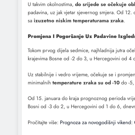
U takvim okolnostima,
do srijede se očekuje ob
padavina, uz jak vjetar sjevernog smjera. Od 12. d
sa
izuzetno niskim temperaturama zraka
.
Promjena I Pogoršanje Uz Padavine Izgled
Tokom prvog dijela sedmice, najhladnija jutra oč
krajevima Bosne od -2 do 3, u Hercegovini od 4 d
Uz stabilnije i vedro vrijeme, očekuje se i promj
minimalnih
temperature zraka su od -10
do -5,
Od 15. januara do kraja prognoznog perioda vrij
Bosni od -3 do 2, u Hercegovini od 1 do 6, dnev
Pročitajte više:
Prognoza za novogodišnji vikend: