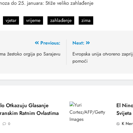
oza do 25. januara: Stiže veliko zahlađenje
vjetar
vrijeme
zahlađenje
zima
Previous:
Next:
ma žestoko orgija po Sarajevu
Evropska unija otvoreno zaprij
pomoći
lo Otkazuju Glasanje
El Nino
ranskim Ratnim Ovlastima
Svijeta
K Ner
0