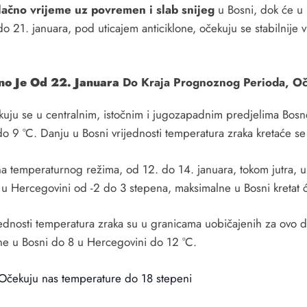
lačno vrijeme uz povremen i slab snijeg
u Bosni, dok će u 
o 21. januara, pod uticajem anticiklone, očekuju se stabilnije 
no Je Od 22. Januara
Do Kraja Prognoznog Perioda, Oč
ekuju se u centralnim, istočnim i jugozapadnim predjelima Bosn
o 9 °C. Danju u Bosni vrijednosti temperatura zraka kretaće s
ena temperaturnog režima, od 12. do 14. januara, tokom jutra, u
 u Hercegovini od -2 do 3 stepena, maksimalne u Bosni kretat 
ednosti temperatura zraka su u granicama uobičajenih za ovo 
ne u Bosni do 8 u Hercegovini do 12 °C.
 Očekuju nas temperature do 18 stepeni