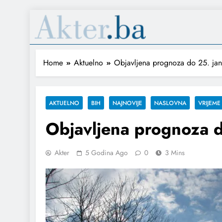
Home
Aktuelno
Objavljena prognoza do 25. janu
AKTUELNO
BIH
NAJNOVIJE
NASLOVNA
VRIJEME
Objavljena prognoza do
Akter
5 Godina Ago
0
3 Mins