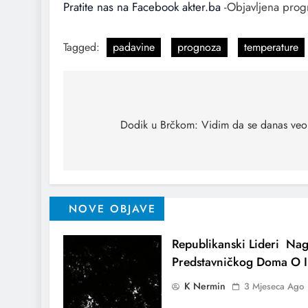
Pratite nas na Facebook akter.ba
-Objavljena progn
Tagged:
padavine
prognoza
temperature
Dodik u Brčkom: Vidim da se danas veo
NOVE OBJAVE
Republikanski Lideri Nag
Predstavničkog Doma O I
K Nermin
3 Mjeseca Ago