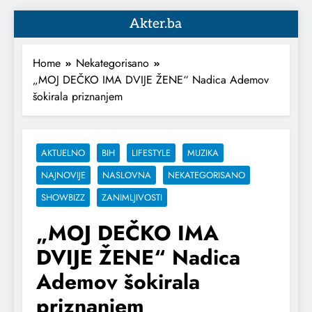
Akter.ba
Home
Nekategorisano
„MOJ DEČKO IMA DVIJE ŽENE“ Nadica Ademov
šokirala priznanjem
AKTUELNO
BIH
LIFESTYLE
MUZIKA
NAJNOVIJE
NASLOVNA
NEKATEGORISANO
SHOWBIZZ
ZANIMLJIVOSTI
„MOJ DEČKO IMA
DVIJE ŽENE“ Nadica
Ademov šokirala
priznanjem