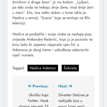
šminkom si druga žena“. Ja mu kažem: „Ljubavi,
pa tebi onda ne trebaju dvije žene, imaš dvije ženi
u meni“. Eto, ima nešto dobro u tome rekla je
Nadica u emisiji “Scena” koja se emituje na Blic
televiziji.
Nadica je podijelila i svoje utiske sa nastupa pop
zvijezde Alekandre Radović, koja ju je pozvala na
binu kako bi zajedno otpjevale njen hit, a
Ademova je zbog treme i uzbuđenja zaboravila
riječi numere.
Tagged:
Nadica Ademov
Šokirala
Previous:
Next:
Ukoliko kupi
Silvester Stalone je
Twitter: Mask
mafijaški bos u
planira otpustiti 75
novoj krimi seriji