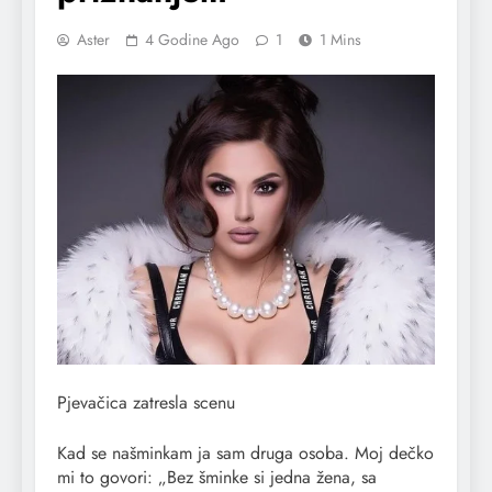
Aster
4 Godine Ago
1
1 Mins
Pjevačica zatresla scenu
Kad se našminkam ja sam druga osoba. Moj dečko
mi to govori: „Bez šminke si jedna žena, sa