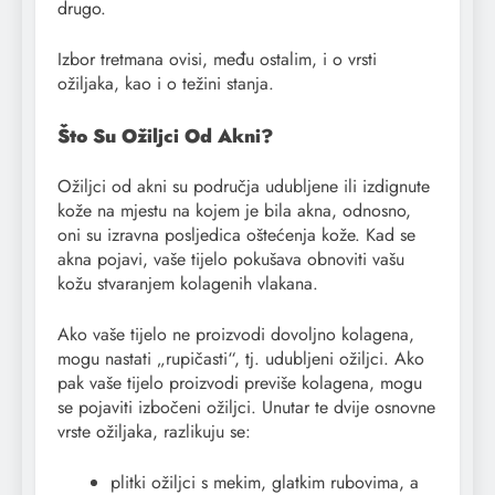
drugo.
Izbor tretmana ovisi, među ostalim, i o vrsti
ožiljaka, kao i o težini stanja.
Što Su Ožiljci Od Akni?
Ožiljci od akni su područja udubljene ili izdignute
kože na mjestu na kojem je bila akna, odnosno,
oni su izravna posljedica oštećenja kože. Kad se
akna pojavi, vaše tijelo pokušava obnoviti vašu
kožu stvaranjem kolagenih vlakana.
Ako vaše tijelo ne proizvodi dovoljno kolagena,
mogu nastati „rupičasti“, tj. udubljeni ožiljci. Ako
pak vaše tijelo proizvodi previše kolagena, mogu
se pojaviti izbočeni ožiljci. Unutar te dvije osnovne
vrste ožiljaka, razlikuju se:
plitki ožiljci s mekim, glatkim rubovima, a