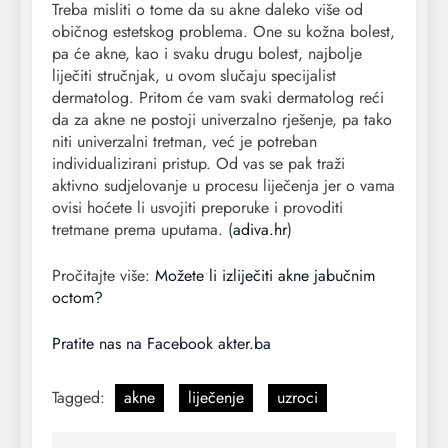
Treba misliti o tome da su akne daleko više od
običnog estetskog problema. One su kožna bolest,
pa će akne, kao i svaku drugu bolest, najbolje
liječiti stručnjak, u ovom slučaju specijalist
dermatolog. Pritom će vam svaki dermatolog reći
da za akne ne postoji univerzalno rješenje, pa tako
niti univerzalni tretman, već je potreban
individualizirani pristup. Od vas se pak traži
aktivno sudjelovanje u procesu liječenja jer o vama
ovisi hoćete li usvojiti preporuke i provoditi
tretmane prema uputama. (
adiva.hr
)
Pročitajte više:
Možete li izliječiti akne jabučnim
octom?
Pratite nas na Facebook akter.ba
Tagged:
akne
liječenje
uzroci