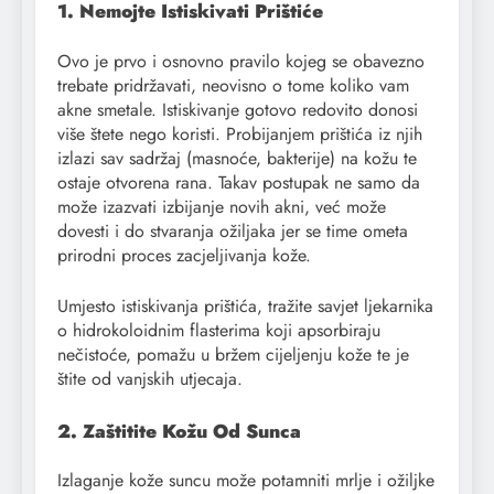
1. Nemojte Istiskivati Prištiće
Ovo je prvo i osnovno pravilo kojeg se obavezno
trebate pridržavati, neovisno o tome koliko vam
akne smetale. Istiskivanje gotovo redovito donosi
više štete nego koristi. Probijanjem prištića iz njih
izlazi sav sadržaj (masnoće, bakterije) na kožu te
ostaje otvorena rana. Takav postupak ne samo da
može izazvati izbijanje novih akni, već može
dovesti i do stvaranja ožiljaka jer se time ometa
prirodni proces zacjeljivanja kože.
Umjesto istiskivanja prištića, tražite savjet ljekarnika
o hidrokoloidnim flasterima koji apsorbiraju
nečistoće, pomažu u bržem cijeljenju kože te je
štite od vanjskih utjecaja.
2. Zaštitite Kožu Od Sunca
Izlaganje kože suncu može potamniti mrlje i ožiljke