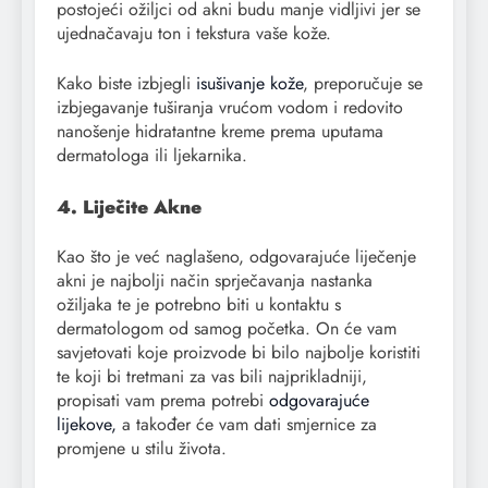
postojeći ožiljci od akni budu manje vidljivi jer se
ujednačavaju ton i tekstura vaše kože.
Kako biste izbjegli
isušivanje kože
, preporučuje se
izbjegavanje tuširanja vrućom vodom i redovito
nanošenje hidratantne kreme prema uputama
dermatologa ili ljekarnika.
4. Liječite Akne
Kao što je već naglašeno, odgovarajuće liječenje
akni je najbolji način sprječavanja nastanka
ožiljaka te je potrebno biti u kontaktu s
dermatologom od samog početka. On će vam
savjetovati koje proizvode bi bilo najbolje koristiti
te koji bi tretmani za vas bili najprikladniji,
propisati vam prema potrebi
odgovarajuće
lijekove,
a također će vam dati smjernice za
promjene u stilu života.