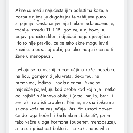
Akne su među najučestalijim bolestima kože, a
borba s njima je dugotrajna te zahtijeva puno
strpljenja. Često se javljaju tijekom adolescencije,
točnije između 11. i 18. godine, a njihovoj su
pojavi ponešto skloniji dječaci nego djevojčice.
No to nije pravilo, pa se tako akne mogu javiti i
kasnije, u odrasloj dobi, pa tako mogu iznenaditi i
žene u menopauzi.
Javljaju se na masnijim područjima kože, posebice
na licu, gornjem dijelu vrata, dekolteu, na
ramenima, leđima i nadlakticama. Akne se
najčešće pojavljuju kod osoba kod kojih je i netko
od najbližih članova obitelji (otac, majka, brat ili
sestra) imao isti problem. Naime, masna i aknama
sklona koža se nasljeđuje. Različiti uzroci dovest
će do toga hoće li i kada akne „buknuti“, pa je
tako važna uloga hormona (pubertet, menopauza),
a tu su i prisutnost bakterija na koži, nepravilna