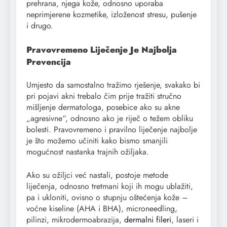
prehrana, njega kože, odnosno uporaba
neprimjerene kozmetike, izloženost stresu, pušenje
i drugo.
Pravovremeno Liječenje Je Najbolja
Prevencija
Umjesto da samostalno tražimo rješenje, svakako bi
pri pojavi akni trebalo čim prije tražiti stručno
mišljenje dermatologa, posebice ako su akne
„agresivne“, odnosno ako je riječ o težem obliku
bolesti. Pravovremeno i pravilno liječenje najbolje
je što možemo učiniti kako bismo smanjili
mogućnost nastanka trajnih ožiljaka.
Ako su ožiljci već nastali, postoje metode
liječenja, odnosno tretmani koji ih mogu ublažiti,
pa i ukloniti, ovisno o stupnju oštećenja kože –
voćne kiseline (AHA i BHA), microneedling,
pilinzi, mikrodermoabrazija,
dermalni fileri
, laseri i