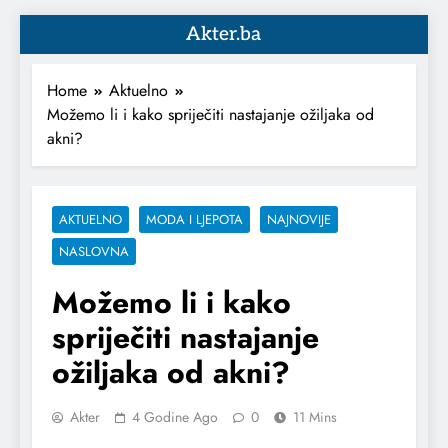
Akter.ba
Home
Aktuelno
Možemo li i kako spriječiti nastajanje ožiljaka od
akni?
AKTUELNO
MODA I LJEPOTA
NAJNOVIJE
NASLOVNA
Možemo li i kako
spriječiti nastajanje
ožiljaka od akni?
Akter
4 Godine Ago
0
11 Mins