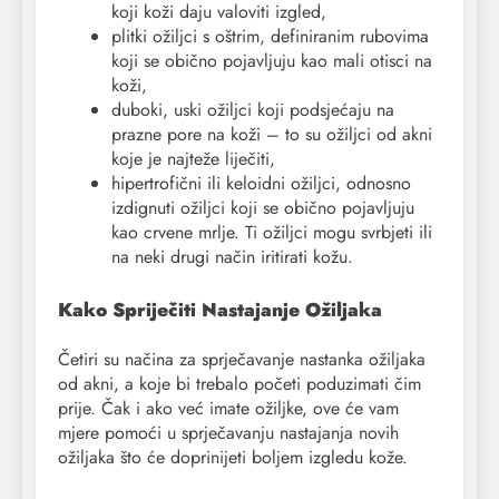
koji koži daju valoviti izgled,
plitki ožiljci s oštrim, definiranim rubovima
koji se obično pojavljuju kao mali otisci na
koži,
duboki, uski ožiljci koji podsjećaju na
prazne pore na koži – to su ožiljci od akni
koje je najteže liječiti,
hipertrofični ili keloidni ožiljci, odnosno
izdignuti ožiljci koji se obično pojavljuju
kao crvene mrlje. Ti ožiljci mogu svrbjeti ili
na neki drugi način iritirati kožu.
Kako Spriječiti Nastajanje Ožiljaka
Četiri su načina za sprječavanje nastanka ožiljaka
od akni, a koje bi trebalo početi poduzimati čim
prije. Čak i ako već imate ožiljke, ove će vam
mjere pomoći u sprječavanju nastajanja novih
ožiljaka što će doprinijeti boljem izgledu kože.