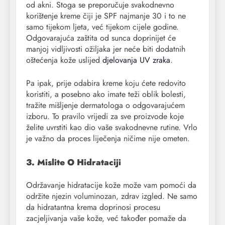
od akni. Stoga se preporučuje svakodnevno
korištenje kreme čiji je SPF najmanje 30 i to ne
samo tijekom ljeta, već tijekom cijele godine.
Odgovarajuća zaštita od sunca doprinijet će
manjoj vidljivosti ožiljaka jer neće biti dodatnih
oštećenja kože uslijed
djelovanja UV zraka
.
Pa ipak, prije odabira kreme koju ćete redovito
koristiti, a posebno ako imate teži oblik bolesti,
tražite mišljenje dermatologa o odgovarajućem
izboru. To pravilo vrijedi za sve proizvode koje
želite uvrstiti kao dio vaše svakodnevne rutine. Vrlo
je važno da proces liječenja ničime nije ometen.
3. Mislite O Hidrataciji
Održavanje hidratacije kože može vam pomoći da
održite njezin voluminozan, zdrav izgled. Ne samo
da hidratantna krema doprinosi procesu
zacjeljivanja vaše kože, već također pomaže da