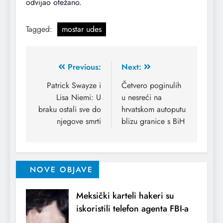
odvijao otežano.
Tagged:
mostar udes
Previous:
Next:
Patrick Swayze i
Četvero poginulih
Lisa Niemi: U
u nesreći na
braku ostali sve do
hrvatskom autoputu
njegove smrti
blizu granice s BiH
NOVE OBJAVE
Meksički karteli hakeri su
iskoristili telefon agenta FBI-a