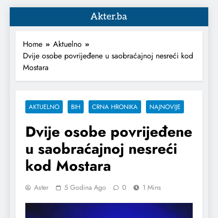
Akter.ba
Home
Aktuelno
Dvije osobe povrijeđene u saobraćajnoj nesreći kod
Mostara
AKTUELNO
BIH
CRNA HRONIKA
NAJNOVIJE
Dvije osobe povrijeđene
u saobraćajnoj nesreći
kod Mostara
Aster
5 Godina Ago
0
1 Mins