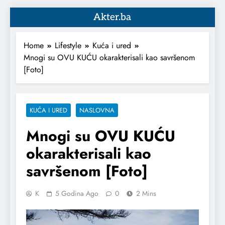
Akter.ba
Home
Lifestyle
Kuća i ured
Mnogi su OVU KUĆU okarakterisali kao savršenom
[Foto]
KUĆA I URED
NASLOVNA
Mnogi su OVU KUĆU
okarakterisali kao
savršenom [Foto]
K
5 Godina Ago
0
2 Mins