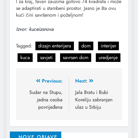
I za kraj, tavan zauzima gotovo 74 kvadrata i može
se adaptirati u stambeni prostor. Jasno je šta ovu
kući čini savršenom i poželjnom!
Izvor: kuceizsnova
Tagged:
dizajn enterijera
dom
interijer
kuca
savjeti
savrsen dom
uredjenje
Previous:
Next:
Sudar na Stupu,
Jala Bratu i Bubi
jedna osoba
Koreliju zabranjen
povrijeđena
ulaz u Srbiju
NOVE OBJAVE