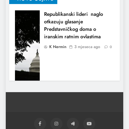
Republikanski lideri naglo
otkazuju glasanje
Predstavničkog doma o
iranskim ratnim ovlastima
K Nermin
3 mjeseca ago
0
El Nino utiče na živote stotina miliona