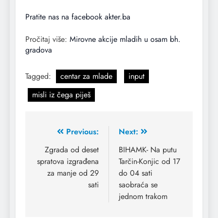
Pratite nas na facebook akter.ba
Pročitaj više:
Mirovne akcije mladih u osam bh.
gradova
Tagged:
centar za mlade
input
misli iz čega piješ
Previous:
Next:
Zgrada od deset
BIHAMK- Na putu
spratova izgrađena
Tarčin-Konjic od 17
za manje od 29
do 04 sati
sati
saobraća se
jednom trakom