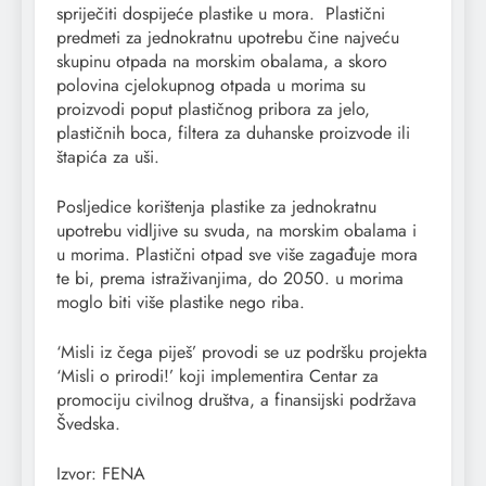
spriječiti dospijeće plastike u mora. Plastični
predmeti za jednokratnu upotrebu čine najveću
skupinu otpada na morskim obalama, a skoro
polovina cjelokupnog otpada u morima su
proizvodi poput plastičnog pribora za jelo,
plastičnih boca, filtera za duhanske proizvode ili
štapića za uši.
Posljedice korištenja plastike za jednokratnu
upotrebu vidljive su svuda, na morskim obalama i
u morima. Plastični otpad sve više zagađuje mora
te bi, prema istraživanjima, do 2050. u morima
moglo biti više plastike nego riba.
‘Misli iz čega piješ’ provodi se uz podršku projekta
‘Misli o prirodi!’ koji implementira Centar za
promociju civilnog društva, a finansijski podržava
Švedska.
Izvor: FENA