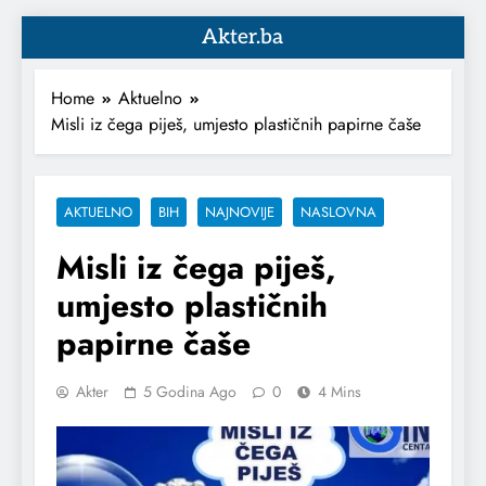
Akter.ba
Home
Aktuelno
Misli iz čega piješ, umjesto plastičnih papirne čaše
AKTUELNO
BIH
NAJNOVIJE
NASLOVNA
Misli iz čega piješ,
umjesto plastičnih
papirne čaše
Akter
5 Godina Ago
0
4 Mins