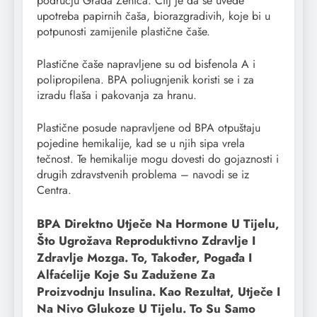
području Grada Zenica. Cilj je da se uvede
upotreba papirnih čaša, biorazgradivih, koje bi u
potpunosti zamijenile plastične čaše.
Plastične čaše napravljene su od bisfenola A i
polipropilena. BPA poliugnjenik koristi se i za
izradu flaša i pakovanja za hranu.
Plastične posude napravljene od BPA otpuštaju
pojedine hemikalije, kad se u njih sipa vrela
tečnost. Te hemikalije mogu dovesti do gojaznosti i
drugih zdravstvenih problema – navodi se iz
Centra.
BPA Direktno Utječe Na Hormone U Tijelu,
Što Ugrožava Reproduktivno Zdravlje I
Zdravlje Mozga. To, Također, Pogađa I
Alfaćelije Koje Su Zadužene Za
Proizvodnju Insulina. Kao Rezultat, Utječe I
Na Nivo Glukoze U Tijelu. To Su Samo