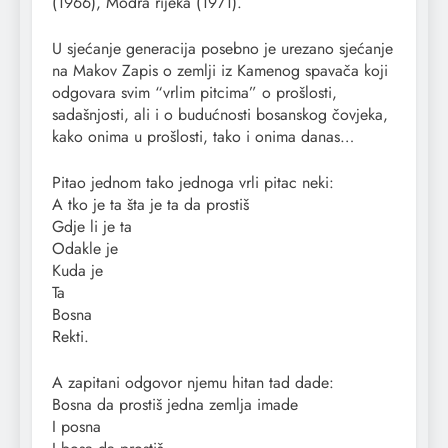
(1966), Modra rijeka (1971).
U sjećanje generacija posebno je urezano sjećanje
na Makov Zapis o zemlji iz Kamenog spavača koji
odgovara svim “vrlim pitcima” o prošlosti,
sadašnjosti, ali i o budućnosti bosanskog čovjeka,
kako onima u prošlosti, tako i onima danas…
Pitao jednom tako jednoga vrli pitac neki:
A tko je ta šta je ta da prostiš
Gdje li je ta
Odakle je
Kuda je
Ta
Bosna
Rekti.
A zapitani odgovor njemu hitan tad dade:
Bosna da prostiš jedna zemlja imade
I posna