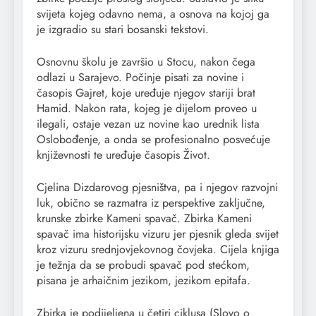
svijeta kojeg odavno nema, a osnova na kojoj ga
je izgradio su stari bosanski tekstovi.
Osnovnu školu je završio u Stocu, nakon čega
odlazi u Sarajevo. Počinje pisati za novine i
časopis Gajret, koje uređuje njegov stariji brat
Hamid. Nakon rata, kojeg je dijelom proveo u
ilegali, ostaje vezan uz novine kao urednik lista
Oslobođenje, a onda se profesionalno posvećuje
književnosti te uređuje časopis Život.
Cjelina Dizdarovog pjesništva, pa i njegov razvojni
luk, obično se razmatra iz perspektive zaključne,
krunske zbirke Kameni spavač. Zbirka Kameni
spavač ima historijsku vizuru jer pjesnik gleda svijet
kroz vizuru srednjovjekovnog čovjeka. Cijela knjiga
je težnja da se probudi spavač pod stećkom,
pisana je arhaičnim jezikom, jezikom epitafa.
Zbirka je podijeljena u četiri ciklusa (Slovo o