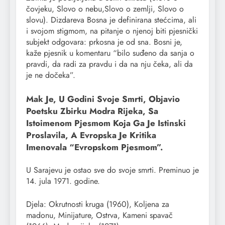
čovjeku, Slovo o nebu,Slovo o zemlji, Slovo o
slovu). Dizdareva Bosna je definirana stećcima, ali
i svojom stigmom, na pitanje o njenoj biti pjesnički
subjekt odgovara: prkosna je od sna. Bosni je,
kaže pjesnik u komentaru “bilo suđeno da sanja o
pravdi, da radi za pravdu i da na nju čeka, ali da
je ne dočeka”.
Mak Je, U Godini Svoje Smrti, Objavio
Poetsku Zbirku Modra Rijeka, Sa
Istoimenom Pjesmom Koja Ga Je Istinski
Proslavila, A Evropska Je Kritika
Imenovala “evropskom Pjesmom”.
U Sarajevu je ostao sve do svoje smrti. Preminuo je
14. jula 1971. godine.
Djela: Okrutnosti kruga (1960), Koljena za
madonu, Minijature, Ostrva, Kameni spavač