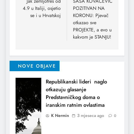
Jak zemljotres od
SAŠA KOVAČEVIĆ
4.9 u Italiji, osjetio
POZITIVAN NA
se i u Hrvatskoj
KORONU: Pjevač
otkazao sve
PROJEKTE, a evo u
kakvom je STANJU!
NOVE OBJAVE
Republikanski lideri naglo
otkazuju glasanje
Predstavničkog doma o
iranskim ratnim ovlastima
K Nermin
3 mjeseca ago
0