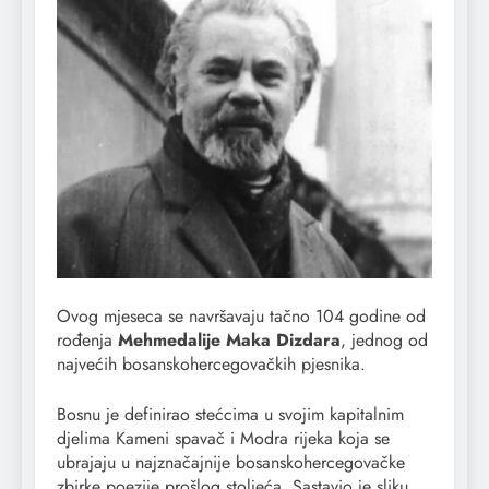
Ovog mjeseca se navršavaju tačno 104 godine od
rođenja
Mehmedalije Maka Dizdara
, jednog od
najvećih bosanskohercegovačkih pjesnika.
Bosnu je definirao stećcima u svojim kapitalnim
djelima Kameni spavač i Modra rijeka koja se
ubrajaju u najznačajnije bosanskohercegovačke
zbirke poezije prošlog stoljeća. Sastavio je sliku