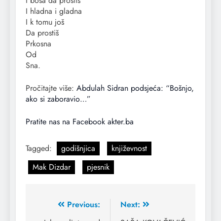
I bosa da prostiš
I hladna i gladna
I k tomu još
Da prostiš
Prkosna
Od
Sna.
Pročitajte više:
Abdulah Sidran podsjeća: “Bošnjo,
ako si zaboravio…”
Pratite nas na Facebook akter.ba
Tagged:
godišnjica
književnost
Mak Dizdar
pjesnik
Previous:
Next: