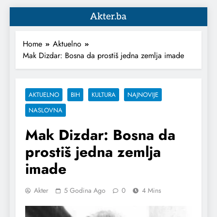
Akter.ba
Home
Aktuelno
Mak Dizdar: Bosna da prostiš jedna zemlja imade
AKTUELNO
BIH
KULTURA
NAJNOVIJE
NASLOVNA
Mak Dizdar: Bosna da
prostiš jedna zemlja
imade
Akter
5 Godina Ago
0
4 Mins