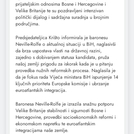
prijateljskim odnosima Bosne i Hercegovine i
Velike Britanije te su pozdravljeni intenzivan
politički dijalog i sadržajna suradnja u brojnim
područjima.
Predsjedateljica Krišto informirala je baronesu
Neville-Rolfe o aktualnoj situaciji u BiH, naglasivši
da brza uspostava vlasti na državnoj razini,
zajedno s dobivanjem statusa kandidata, pruža
našoj zemlji prigodu za iskorak kada je u pitanju
provedba nužnih reformskih procesa. Naglasila je
da je fokus rada Vijeća ministara BiH ispunjenje 14
ključnih prioriteta Europske komisije i ubrzanje
euroatlantskih integracija.
Baronesa Neville-Rolfe je izrazila snažnu potporu
Velike Britanije stabilnosti i sigurnosti Bosne i
Hercegovine, provedbi socioekonomskih reformi i
ekonomskom napretku te euroatlantskim
integracijama naše zemlje.