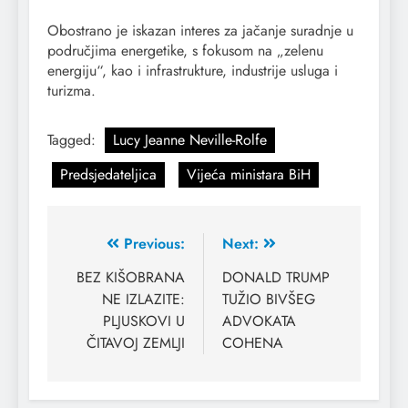
Obostrano je iskazan interes za jačanje suradnje u
područjima energetike, s fokusom na „zelenu
energiju“, kao i infrastrukture, industrije usluga i
turizma.
Tagged:
Lucy Jeanne Neville-Rolfe
Predsjedateljica
Vijeća ministara BiH
Previous:
Next:
BEZ KIŠOBRANA
DONALD TRUMP
NE IZLAZITE:
TUŽIO BIVŠEG
PLJUSKOVI U
ADVOKATA
ČITAVOJ ZEMLJI
COHENA