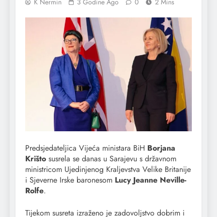
K Nermin
3 Godine Ago
0
2 Mins
Predsjedateljica Vijeća ministara BiH
Borjana
Krišto
susrela se danas u Sarajevu s državnom
ministricom Ujedinjenog Kraljevstva Velike Britanije
i Sjeverne Irske baronesom
Lucy Jeanne Neville-
Rolfe
.
Tijekom susreta izraženo je zadovoljstvo dobrim i