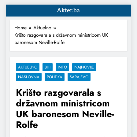
Akter.ba
Home
Aktuelno
Krišto razgovarala s državnom ministricom UK
baronesom Neville-Rolfe
AKTUELNO
BIH
INFO
NAJNOVIJE
NASLOVNA
POLITIKA
SARAJEVO
Krišto razgovarala s
državnom ministricom
UK baronesom Neville-
Rolfe