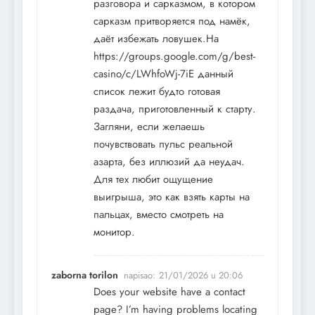
разговора и сарказмом, в котором
сарказм притворяется под намёк,
даёт избежать ловушек.На
https://groups.google.com/g/best-
casino/c/LWhfoWj-7iE
данный
список лежит будто готовая
раздача, приготовленный к старту.
Загляни, если желаешь
почувствовать пульс реальной
азарта, без иллюзий да неудач.
Для тех любит ощущение
выигрыша, это как взять карты на
пальцах, вместо смотреть на
монитор.
zaborna torilon
napisao:
21/01/2026 u 20:06
Does your website have a contact
page? I’m having problems locating