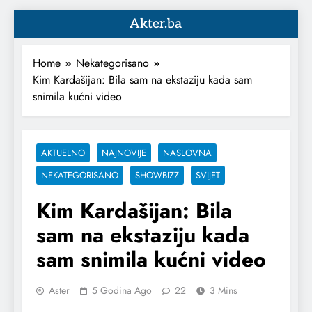
Akter.ba
Home
Nekategorisano
Kim Kardašijan: Bila sam na ekstaziju kada sam
snimila kućni video
AKTUELNO
NAJNOVIJE
NASLOVNA
NEKATEGORISANO
SHOWBIZZ
SVIJET
Kim Kardašijan: Bila
sam na ekstaziju kada
sam snimila kućni video
Aster
5 Godina Ago
22
3 Mins