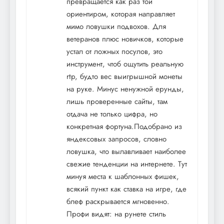
превращается как раз той
ориентиром, которая направляет
мимо ловушки подвохов. Для
ветеранов плюс новичков, которые
устал от ложных посулов, это
инструмент, чтоб ощутить реальную
rtp, будто вес выигрышной монеты
на руке. Минус ненужной ерунды,
лишь проверенные сайты, там
отдача не только цифра, но
конкретная фортуна.Подобрано из
яндексовых запросов, словно
ловушка, что вылавливает наиболее
свежие тенденции на интернете. Тут
минуя места к шаблонных фишек,
всякий пункт как ставка на игре, где
блеф раскрывается мгновенно.
Профи видят: на рунете стиль