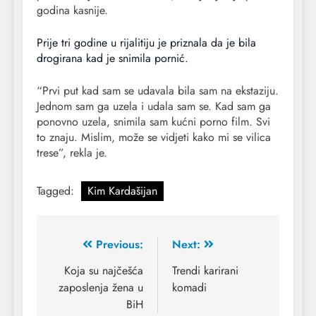
godina kasnije.
Prije tri godine u rijalitiju je priznala da je bila
drogirana kad je snimila pornić.
“Prvi put kad sam se udavala bila sam na ekstaziju.
Jednom sam ga uzela i udala sam se. Kad sam ga
ponovno uzela, snimila sam kućni porno film. Svi
to znaju. Mislim, može se vidjeti kako mi se vilica
trese”, rekla je.
Tagged:
Kim Kardašijan
Previous:
Next:
Koja su najčešća
Trendi karirani
zaposlenja žena u
komadi
BiH