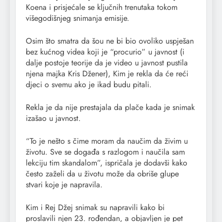
Koena i prisjećale se ključnih trenutaka tokom
višegodišnjeg snimanja emisije.
Osim što smatra da šou ne bi bio ovoliko uspješan
bez kućnog videa koji je “procurio” u javnost (i
dalje postoje teorije da je video u javnost pustila
njena majka Kris Džener), Kim je rekla da će reći
djeci o svemu ako je ikad budu pitali.
Rekla je da nije prestajala da plače kada je snimak
izašao u javnost.
“To je nešto s čime moram da naučim da živim u
životu. Sve se događa s razlogom i naučila sam
lekciju tim skandalom”, ispričala je dodavši kako
često zaželi da u životu može da obriše glupe
stvari koje je napravila.
Kim i Rej Džej snimak su napravili kako bi
proslavili njen 23. rođendan, a objavljen je pet