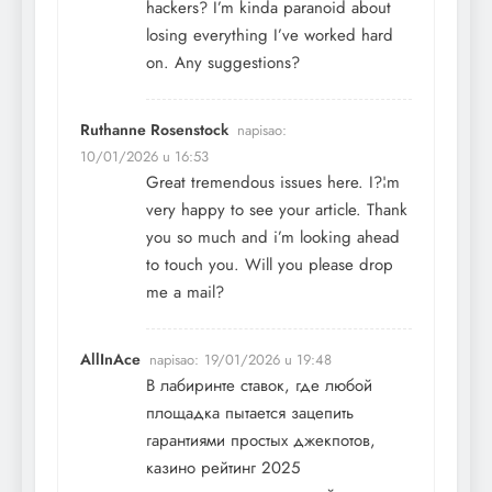
hackers? I’m kinda paranoid about
losing everything I’ve worked hard
on. Any suggestions?
Ruthanne Rosenstock
napisao:
10/01/2026 u 16:53
Great tremendous issues here. I?¦m
very happy to see your article. Thank
you so much and i’m looking ahead
to touch you. Will you please drop
me a mail?
AllInAce
napisao:
19/01/2026 u 19:48
В лабиринте ставок, где любой
площадка пытается зацепить
гарантиями простых джекпотов,
казино рейтинг 2025