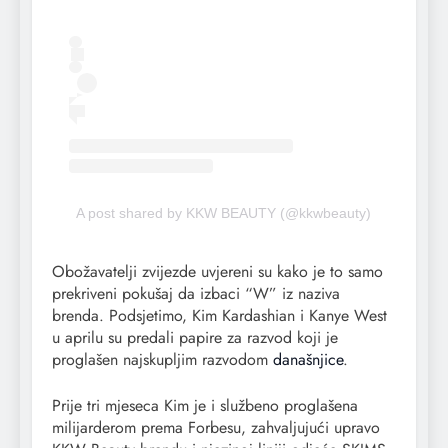
A post shared by KKW BEAUTY (@kkwbeauty)
Obožavatelji zvijezde uvjereni su kako je to samo
prekriveni pokušaj da izbaci “W” iz naziva
brenda. Podsjetimo, Kim Kardashian i Kanye West
u aprilu su predali papire za razvod koji je
proglašen najskupljim razvodom
današnjice
.
Prije tri mjeseca Kim je i službeno proglašena
milijarderom prema Forbesu, zahvaljujući upravo