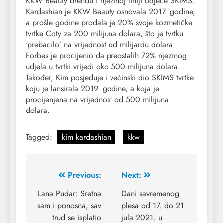
KKW Beauty brendu i njezinoj liniji odjeće SKIMS.
Kardashian je KKW Beauty osnovala 2017. godine,
a prošle godine prodala je 20% svoje kozmetičke
tvrtke Coty za 200 milijuna dolara, što je tvrtku
‘prebacilo’ na vrijednost od milijardu dolara.
Forbes je procijenio da preostalih 72% njezinog
udjela u tvrtki vrijedi oko 500 milijuna dolara.
Također, Kim posjeduje i većinski dio SKIMS tvrtke
koju je lansirala 2019. godine, a koja je
procijenjena na vrijednost od 500 milijuna
dolara.
Tagged:
kim kardashian
kkw
Previous:
Next:
Lana Pudar: Sretna
Dani savremenog
sam i ponosna, sav
plesa od 17. do 21.
trud se isplatio
jula 2021. u