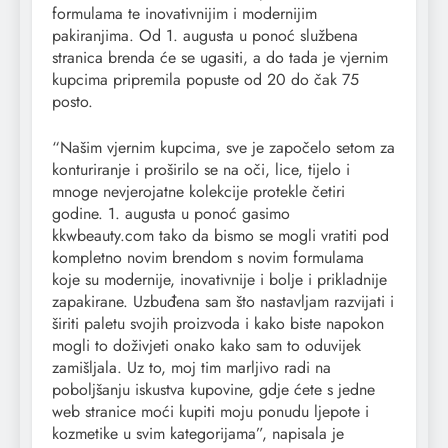
formulama te inovativnijim i modernijim
pakiranjima. Od 1. augusta u ponoć službena
stranica brenda će se ugasiti, a do tada je vjernim
kupcima pripremila popuste od 20 do čak 75
posto.
“Našim vjernim kupcima, sve je započelo setom za
konturiranje i proširilo se na oči, lice, tijelo i
mnoge nevjerojatne kolekcije protekle četiri
godine. 1. augusta u ponoć gasimo
kkwbeauty.com tako da bismo se mogli vratiti pod
kompletno novim brendom s novim formulama
koje su modernije, inovativnije i bolje i prikladnije
zapakirane. Uzbuđena sam što nastavljam razvijati i
širiti paletu svojih proizvoda i kako biste napokon
mogli to doživjeti onako kako sam to oduvijek
zamišljala. Uz to, moj tim marljivo radi na
poboljšanju iskustva kupovine, gdje ćete s jedne
web stranice moći kupiti moju ponudu ljepote i
kozmetike u svim kategorijama”, napisala je