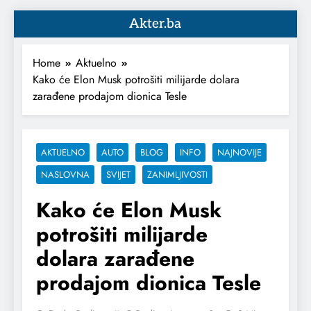
Akter.ba
Home
Aktuelno
Kako će Elon Musk potrošiti milijarde dolara
zarađene prodajom dionica Tesle
AKTUELNO
AUTO
BLOG
INFO
NAJNOVIJE
NASLOVNA
SVIJET
ZANIMLJIVOSTI
Kako će Elon Musk
potrošiti milijarde
dolara zarađene
prodajom dionica Tesle