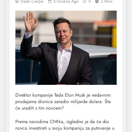
Dado Cesljar
5 Godina Ago
0
2 Mins
Direktor kompanije Tesla Elon Musk je nedavnim
prodajama dionica zaradio milijarde dolara. Šta
će uraditi s tim novcem?
Prema navodima CNN-a, izgledno je da će dio
novca investirati u svoju kompaniju za putovanje u