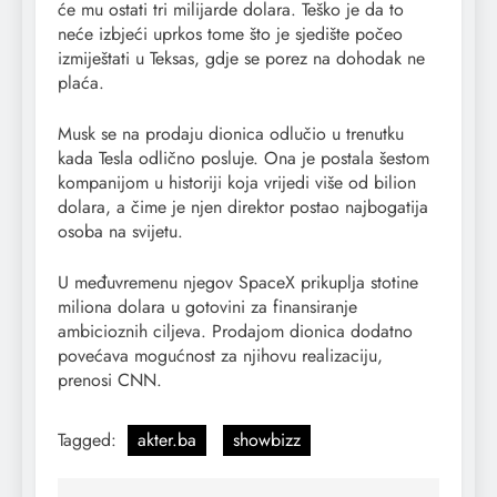
će mu ostati tri milijarde dolara. Teško je da to
neće izbjeći uprkos tome što je sjedište počeo
izmiještati u Teksas, gdje se porez na dohodak ne
plaća.
Musk se na prodaju dionica odlučio u trenutku
kada Tesla odlično posluje. Ona je postala šestom
kompanijom u historiji koja vrijedi više od bilion
dolara, a čime je njen direktor postao najbogatija
osoba na svijetu.
U međuvremenu njegov SpaceX prikuplja stotine
miliona dolara u gotovini za finansiranje
ambicioznih ciljeva. Prodajom dionica dodatno
povećava mogućnost za njihovu realizaciju,
prenosi CNN.
Tagged:
akter.ba
showbizz