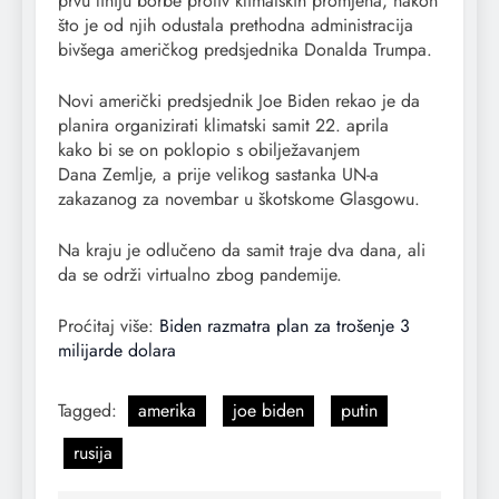
prvu liniju borbe protiv klimatskih promjena, nakon
što je od njih odustala prethodna administracija
bivšega američkog predsjednika Donalda Trumpa.
Novi američki predsjednik Joe Biden rekao je da
planira organizirati klimatski samit 22. aprila
kako bi se on poklopio s obilježavanjem
Dana Zemlje, a prije velikog sastanka UN-a
zakazanog za novembar u škotskome Glasgowu.
Na kraju je odlučeno da samit traje dva dana, ali
da se održi virtualno zbog pandemije.
Proćitaj više:
Biden razmatra plan za trošenje 3
milijarde dolara
Tagged:
amerika
joe biden
putin
rusija