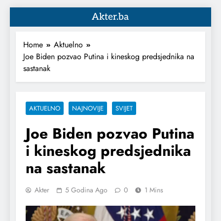
Akter.ba
Home
Aktuelno
Joe Biden pozvao Putina i kineskog predsjednika na
sastanak
AKTUELNO
NAJNOVIJE
SVIJET
Joe Biden pozvao Putina
i kineskog predsjednika
na sastanak
Akter
5 Godina Ago
0
1 Mins