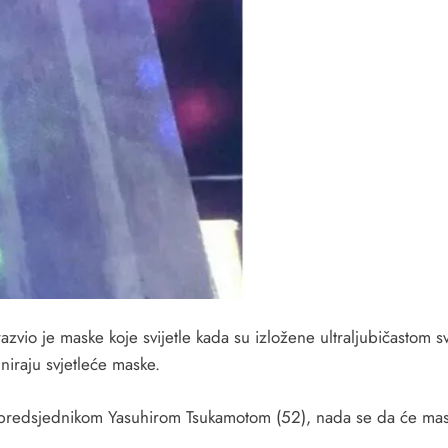
zvio je maske koje svijetle kada su izložene ultraljubičastom s
niraju svjetleće maske.
sa predsjednikom Yasuhirom Tsukamotom (52), nada se da će mas