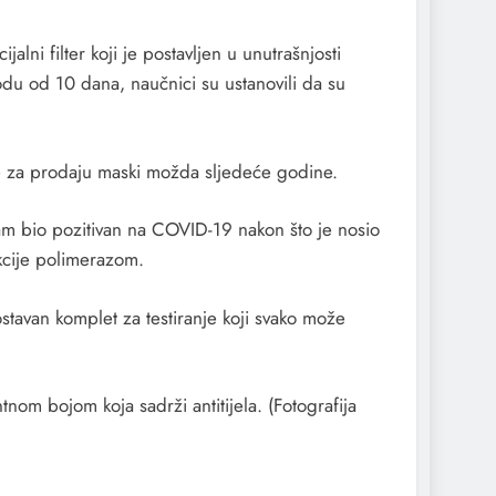
alni filter koji je postavljen u unutrašnjosti
odu od 10 dana, naučnici su ustanovili da su
ade za prodaju maski možda sljedeće godine.
i sam bio pozitivan na COVID-19 nakon što je nosio
akcije polimerazom.
stavan komplet za testiranje koji svako može
tnom bojom koja sadrži antitijela. (Fotografija