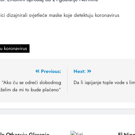
ci dizajnirali svjetleće maske koje detektuju koronavirus
detektuju koronavirus
u koronavirus
Previous:
Next:
cu: “Ako ću se odreći slobodnog
Da li ispijanje tople vode s l
 želim da mi to bude plaćeno”
lo Otkazuju Glasanje
El Nino