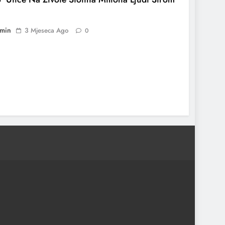
min
3 Mjeseca Ago
0
 Nafte Su Porasle Prvog Dana Trumpovog