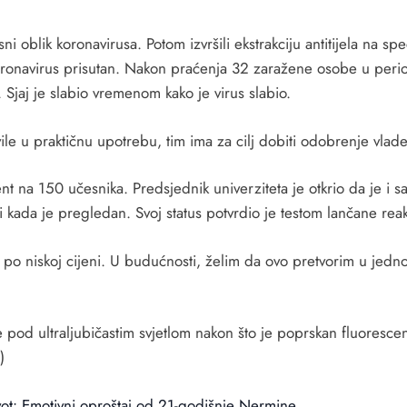
oblik koronavirusa. Potom izvršili ekstrakciju antitijela na specij
e koronavirus prisutan. Nakon praćenja 32 zaražene osobe u peri
 Sjaj je slabio vremenom kako je virus slabio.
avile u praktičnu upotrebu, tim ima za cilj dobiti odobrenje vl
iment na 150 učesnika. Predsjednik univerziteta je otkrio da je 
li kada je pregledan. Svoj status potvrdio je testom lančane re
po niskoj cijeni. U budućnosti, želim da ovo pretvorim u jedno
ce pod ultraljubičastim svjetlom nakon što je poprskan fluorescen
)
vot: Emotivni oproštaj od 21-godišnje Nermine