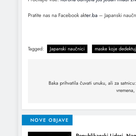
Pratite nas na Facebook akt
er.ba
– Japanski naučni
Japanski naučnici dizajnirali svjetleće maske koje 
Tagged:
Japanski naučnici
maske koje dedektuj
Baka prihvatila čuvati unuku, ali za satni
vremena,
NOVE OBJAVE
Republikanski Lideri Nag