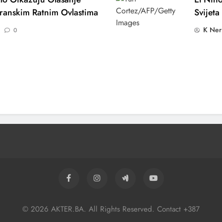
ranskim Ratnim Ovlastima
Svijeta
K Ner
0
 Je Učestvovao U Napadima
Cijene
© 2026 AKTER.BA. All Rights Reserved. Contact +387
nik
Plana