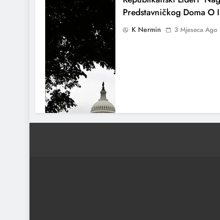
Predstavničkog Doma O I
K Nermin
3 Mjeseca Ago
Američki Ratni Brod Koji
Na Iran Stigao U Dubrov