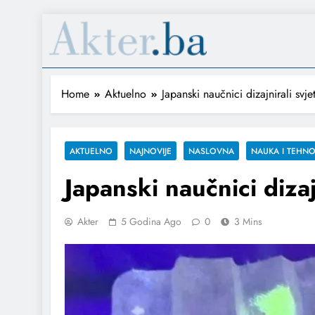
Home
Aktuelno
Japanski naučnici dizajnirali svj
AKTUELNO
NAJNOVIJE
NASLOVNA
NAUKA I TEHNO
Japanski naučnici diza
Akter
5 Godina Ago
0
3 Mins