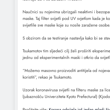
Naučnici su nojevima ubrizgali neaktivni i bezopasni 
maske. Taj filter svijetli pod UV svjetlom kada j
svijetlile sve maske koje su nosile zaražene osobe.
S obzirom da se testiranje nastavlja kako bi se st
Tsukamotov tim sljedeći cilj želi proširiti eksper
jednu od eksperimentalnih maski i otkrio da svijet
“Možemo masovno proizvoditi antitijela od nojeva 
koristiti”, rekao je Tsukamoto.
Uzorak koronavirusa svijetli na filteru maske za li
ljubaznošću Univerziteta Kyoto Prefectural) (Kjodo
Pročitajte više:
Korona odnijela još jedan mladi ži