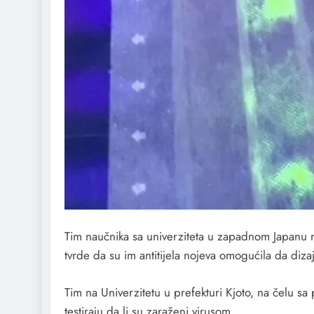
Tim naučnika sa univerziteta u zapadnom Japanu ra
tvrde da su im antitijela nojeva omogućila da dizaj
Tim na Univerzitetu u prefekturi Kjoto, na čelu 
testiraju da li su zaraženi virusom.