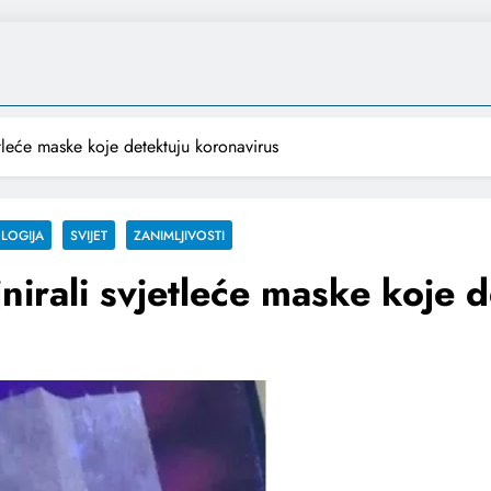
etleće maske koje detektuju koronavirus
LOGIJA
SVIJET
ZANIMLJIVOSTI
jnirali svjetleće maske koje 