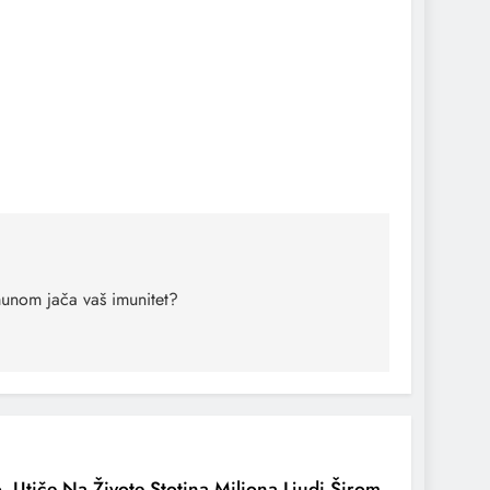
imunom jača vaš imunitet?
 Utiče Na Živote Stotina Miliona Ljudi Širom