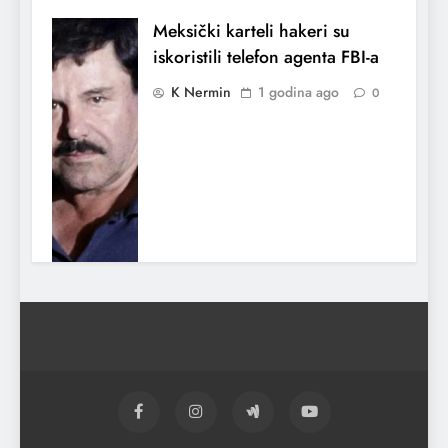
Meksički karteli hakeri su
iskoristili telefon agenta FBI-a
K Nermin
1 godina ago
0
Indija potvrdila da je napala
Pakistan
K Nermin
1 godina ago
0