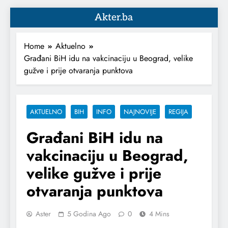
Akter.ba
Home
Aktuelno
Građani BiH idu na vakcinaciju u Beograd, velike
gužve i prije otvaranja punktova
AKTUELNO
BIH
INFO
NAJNOVIJE
REGIJA
Građani BiH idu na
vakcinaciju u Beograd,
velike gužve i prije
otvaranja punktova
Aster
5 Godina Ago
0
4 Mins