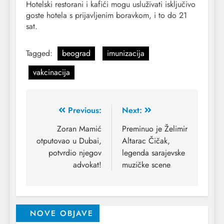
Hotelski restorani i kafići mogu usluživati isključivo
goste hotela s prijavljenim boravkom, i to do 21
sat.
Tagged:
beograd
imunizacija
vakcinacija
Previous:
Next:
Zoran Mamić
Preminuo je Želimir
otputovao u Dubai,
Altarac Čičak,
potvrdio njegov
legenda sarajevske
advokat!
muzičke scene
NOVE OBJAVE