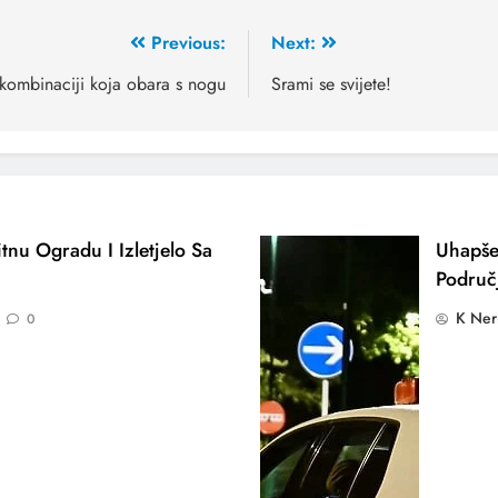
Previous:
Next:
kombinaciji koja obara s nogu
Srami se svijete!
tnu Ogradu I Izletjelo Sa
Uhapše
Područ
K Ner
0