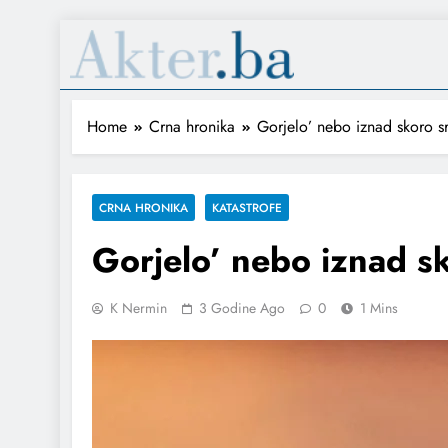
Home
Crna hronika
Gorjelo’ nebo iznad skoro 
CRNA HRONIKA
KATASTROFE
Gorjelo’ nebo iznad s
K Nermin
3 Godine Ago
0
1 Mins