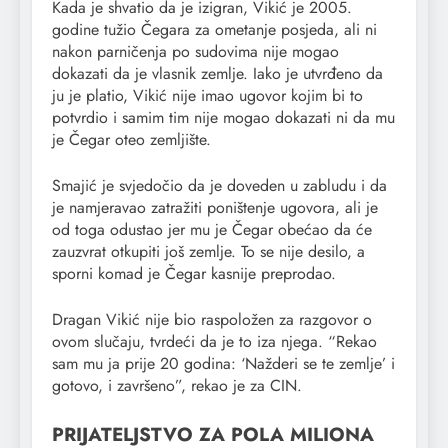
Kada je shvatio da je izigran, Vikić je 2005.
godine tužio Čegara za ometanje posjeda, ali ni
nakon parničenja po sudovima nije mogao
dokazati da je vlasnik zemlje. Iako je utvrđeno da
ju je platio, Vikić nije imao ugovor kojim bi to
potvrdio i samim tim nije mogao dokazati ni da mu
je Čegar oteo zemljište.
Smajić je svjedočio da je doveden u zabludu i da
je namjeravao zatražiti poništenje ugovora, ali je
od toga odustao jer mu je Čegar obećao da će
zauzvrat otkupiti još zemlje. To se nije desilo, a
sporni komad je Čegar kasnije preprodao.
Dragan Vikić nije bio raspoložen za razgovor o
ovom slučaju, tvrdeći da je to iza njega. “Rekao
sam mu ja prije 20 godina: ‘Nažderi se te zemlje’ i
gotovo, i završeno”, rekao je za CIN.
PRIJATELJSTVO ZA POLA MILIONA