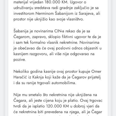
materijal vrijedan 180.000 KM. Ugovor o
udruživanju sredstava radi gradnje zaključio je sa
investitorom Nerminom Šabanijom iz Sarajeva, ali
prostor nije uknjižio kao svoje vlasništvo.
Šabanija je novinarima CIN-a rekao da je sa
Čegarom, zapravo, sklopio fiktivni ugovor te da je
i sam tek formalno vlasnik nekretnine. Novinarima
je obećavao da će ovaj poslovni odnos objasniti u
kasnijem razgovoru, ali više nije odgovarao na
pozive.
Nekoliko godina kasnije ovaj prostor kupuje Omer
Haračić iz Kaknja koji kaže da je Čegarov prijatelj
i da su ranije trgovali automobilima.
Nije mu smetalo što nekretnina nije uknjižena na
Čegara, ali jeste cijena koju je platio. Ovaj trgovac
tvrdi da je isplatio 120.000 KM u dobroj vjeri da
će nekretnina biti prevedena na njega, ali je Čegar