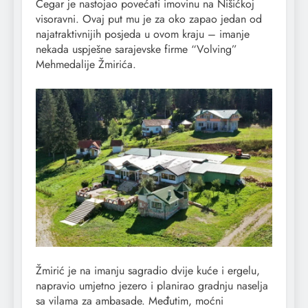
Čegar je nastojao povećati imovinu na Nišićkoj
visoravni. Ovaj put mu je za oko zapao jedan od
najatraktivnijih posjeda u ovom kraju – imanje
nekada uspješne sarajevske firme “Volving”
Mehmedalije Žmirića.
Žmirić je na imanju sagradio dvije kuće i ergelu,
napravio umjetno jezero i planirao gradnju naselja
sa vilama za ambasade. Međutim, moćni