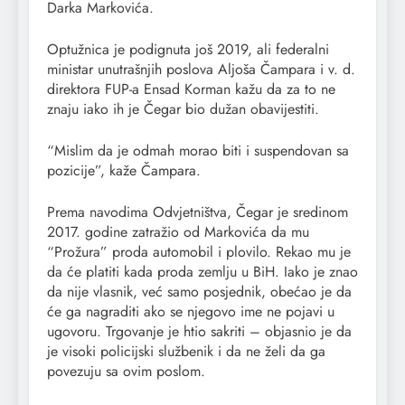
Darka Markovića.
Optužnica je podignuta još 2019, ali federalni
ministar unutrašnjih poslova Aljoša Čampara i v. d.
direktora FUP-a Ensad Korman kažu da za to ne
znaju iako ih je Čegar bio dužan obavijestiti.
“Mislim da je odmah morao biti i suspendovan sa
pozicije”, kaže Čampara.
Prema navodima Odvjetništva, Čegar je sredinom
2017. godine zatražio od Markovića da mu
“Prožura” proda automobil i plovilo. Rekao mu je
da će platiti kada proda zemlju u BiH. Iako je znao
da nije vlasnik, već samo posjednik, obećao je da
će ga nagraditi ako se njegovo ime ne pojavi u
ugovoru. Trgovanje je htio sakriti – objasnio je da
je visoki policijski službenik i da ne želi da ga
povezuju sa ovim poslom.