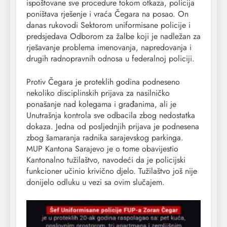
ispoštovane sve procedure tokom otkaza, policija
poništava rješenje i vraća Čegara na posao. On
danas rukovodi Sektorom uniformisane policije i
predsjedava Odborom za žalbe koji je nadležan za
rješavanje problema imenovanja, napredovanja i
drugih radnopravnih odnosa u federalnoj policiji.
Protiv Čegara je proteklih godina podneseno
nekoliko disciplinskih prijava za nasilničko
ponašanje nad kolegama i građanima, ali je
Unutrašnja kontrola sve odbacila zbog nedostatka
dokaza. Jedna od posljednjih prijava je podnesena
zbog šamaranja radnika sarajevskog parkinga.
MUP Kantona Sarajevo je o tome obavijestio
Kantonalno tužilaštvo, navodeći da je policijski
funkcioner učinio krivično djelo. Tužilaštvo još nije
donijelo odluku u vezi sa ovim slučajem.