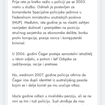
Prije rata je kratko radio u policiji pa se 2003.
vratio u službu. Odmah je postavljen za
komandanta Specijalne policijske jedinice u
Federalnom ministarstvu unutrašnjih poslova
(MUP). Međutim, iste godine je na vlastiti zahtjev
razriješen dužnosti i premješten na poziciju
stručnog savjetnika za ekonomske delikte, borbu
protiv korupcije, pranje novca i kompjuterski
kriminal.
U 2006. godini Čegar postaje samostalni istražitelj
u istom odjelu, a potom i šef Odsjeka za
zadržavanje, racije i pretrese.
No, sredinom 2007. godine policija otkriva da
Čegar ima dupli identitet iz australijskog pasoša
kojim se i dalje koristi pa mu uručuje otkaz.
Iduće godine odlazi u invalidsku penziju, ali se ne
miri sa tim i tuži policiju. Sud utvrđuje da nisu