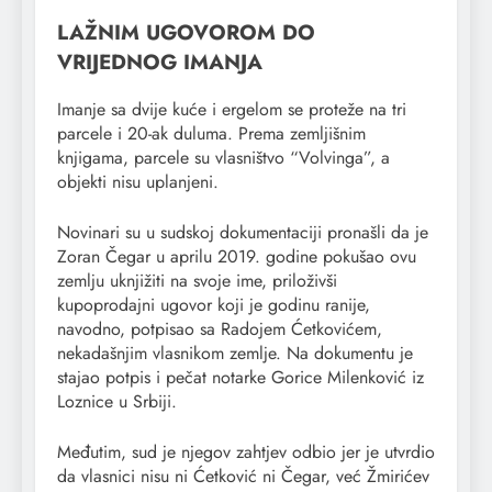
LAŽNIM UGOVOROM DO
VRIJEDNOG IMANJA
Imanje sa dvije kuće i ergelom se proteže na tri
parcele i 20-ak duluma. Prema zemljišnim
knjigama, parcele su vlasništvo “Volvinga”, a
objekti nisu uplanjeni.
Novinari su u sudskoj dokumentaciji pronašli da je
Zoran Čegar u aprilu 2019. godine pokušao ovu
zemlju uknjižiti na svoje ime, priloživši
kupoprodajni ugovor koji je godinu ranije,
navodno, potpisao sa Radojem Ćetkovićem,
nekadašnjim vlasnikom zemlje. Na dokumentu je
stajao potpis i pečat notarke Gorice Milenković iz
Loznice u Srbiji.
Međutim, sud je njegov zahtjev odbio jer je utvrdio
da vlasnici nisu ni Ćetković ni Čegar, već Žmirićev