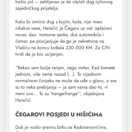
tražio još – zahtijevao je da otplati dug njihovog
zajedničkog prijatelja.
Kako bi izmirio dug s kojim, kaže, nije imao
nikakve veze, Haračić je Čegaru uz već isplaćeni
novac dao: motorne sanke, dva automobila i
čamac pa procjenjuje da ga je nekretnina na
Vlašiću na koncu koštala 230.000 KM. Za CIN
tvrdi da je bio ucijenjen.
“Rekao sam bolje ranjen, nego mrtav. Kad krenete
jednom, više nema nazad (…). To nijednom
normalnom čovjeku ne može da uđe u glavu, a sve
su to neka prebijanja – ja sam vama dao to, vi
meni ovo… To su ‘trange-frange’”, objašnjava
Haračić.
ČEGAROVI POSJEDI U NIŠIĆIMA
Dok je vodio pravnu bitku sa Radovanovićima,