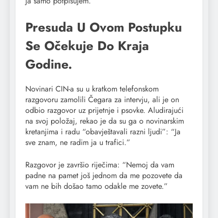
ja samo potpisujem.”
Presuda U Ovom Postupku
Se Očekuje Do Kraja
Godine.
Novinari CIN-a su u kratkom telefonskom
razgovoru zamolili Čegara za intervju, ali je on
odbio razgovor uz prijetnje i psovke. Aludirajući
na svoj položaj, rekao je da su ga o novinarskim
kretanjima i radu “obavještavali razni ljudi”: “Ja
sve znam, ne radim ja u trafici.”
Razgovor je završio riječima: “Nemoj da vam
padne na pamet još jednom da me pozovete da
vam ne bih došao tamo odakle me zovete.”