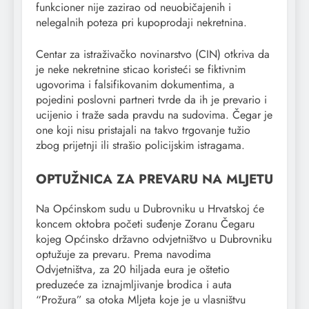
funkcioner nije zazirao od neuobičajenih i
nelegalnih poteza pri kupoprodaji nekretnina.
Centar za istraživačko novinarstvo (CIN) otkriva da
je neke nekretnine sticao koristeći se fiktivnim
ugovorima i falsifikovanim dokumentima, a
pojedini poslovni partneri tvrde da ih je prevario i
ucijenio i traže sada pravdu na sudovima. Čegar je
one koji nisu pristajali na takvo trgovanje tužio
zbog prijetnji ili strašio policijskim istragama.
OPTUŽNICA ZA PREVARU NA MLJETU
Na Općinskom sudu u Dubrovniku u Hrvatskoj će
koncem oktobra početi suđenje Zoranu Čegaru
kojeg Općinsko državno odvjetništvo u Dubrovniku
optužuje za prevaru. Prema navodima
Odvjetništva, za 20 hiljada eura je oštetio
preduzeće za iznajmljivanje brodica i auta
“Prožura” sa otoka Mljeta koje je u vlasništvu