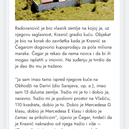
Radovanović je bio vlasnik zemlje na kojoj je, uz
njegovu saglasnost, Krasnić gradio kuću. Objekat
je bio na korak do završetka kada je Krasnić sa
Čegarom dogovorio kupoprodaju za pola miliona
maraka. Čegar je rekao da nema novca i da bi ih
mogao isplatiti u imovini. Na suđenju je tvrdio da
je dao što mu je traženo.
“Ja sam imao tamo ispred njegove kuće na
Obhodži na Darivi (dio Sarajeva, op. a.), imao
sam 15 duluma zemlje. Tražio mi je to i dobio je,
naravno. Tražio mi je poslovni prostor na Vlašiću,
110 kvadrata, dobio je to. Dobio je Mercedesa G
klasu, dobio je Mercedesa E klasu i dobio je
čamac sa prikolicom”, izjavio je Čegar, tvrdeći da
je Krasnić naknadno od njega tražio i više –