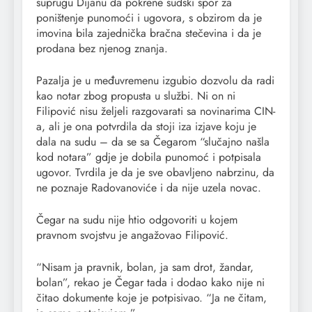
suprugu Dijanu da pokrene sudski spor za
poništenje punomoći i ugovora, s obzirom da je
imovina bila zajednička bračna stečevina i da je
prodana bez njenog znanja.
Pazalja je u međuvremenu izgubio dozvolu da radi
kao notar zbog propusta u službi. Ni on ni
Filipović nisu željeli razgovarati sa novinarima CIN-
a, ali je ona potvrdila da stoji iza izjave koju je
dala na sudu – da se sa Čegarom “slučajno našla
kod notara” gdje je dobila punomoć i potpisala
ugovor. Tvrdila je da je sve obavljeno nabrzinu, da
ne poznaje Radovanoviće i da nije uzela novac.
Čegar na sudu nije htio odgovoriti u kojem
pravnom svojstvu je angažovao Filipović.
“Nisam ja pravnik, bolan, ja sam drot, žandar,
bolan”, rekao je Čegar tada i dodao kako nije ni
čitao dokumente koje je potpisivao. “Ja ne čitam,