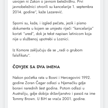
usvojen ni Zakon o javnom beležništvu. Prvi
javnobeležnici otvorili su kancelarije 1. septembra
2014. godine“, kaže Lazarević.
Sporni su, kaže, i izgled pečata, jezik i pismo
dokumenta u kojem se umjesto riječi “kancelarija”
koristi “ured”, dok je tekst napisan latinicom koja
nije u službenoj upotrebi u Loznici.
Iz Komore zaključuju da se „radi o grubom
falsifikatu“.
ČOVJEK SA DVA IMENA
Nakon početka rata u Bosni i Hercegovini 1992.
godine Zoran Čegar odlazi u Njemačku gdje
boravi narednih šest godina. Potom odlazi u
Australiju, gdje dobija državljanstvo i pasoš na ime
Tommy Brown. U BiH se vraća 2001. godine.