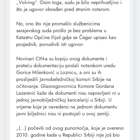
„Volving“. Osim toga, sudu je bilo neprihvatljivo i
što je ugovor obrađen pred stranim notarom.
No, ono što nije promaklo službenicima
sarajevskog suda prošlo je bez problema u
Katastru Općine Ilijaš gdje se Čegar upisao kao
posjednik, ponudivši isti ugovor.
Novinari CIN-a su kopiju ovog dokumenta i
prateću dokumentaciju poslali notarskom uredu
Gorice Milenković u Loznicu, a oni su ih
proslijedili Javnobeležničkoj komori Srbije na
očitovanje. Glasnogovornica Komore Gordana
Lazarević kaže da dokumenti nisu napravljeni ni u
jednoj javnobilježničkoj kancelariji u Srbiji. U
vrijeme koje je navedeno na jednom dokumentu
javni bilježnici nisu ni postojali u ovoj zemlji.
„(…) počevši od ovog punomoćja, koje je overeno
2010. godine kada u Republici Srbiji nije još bio