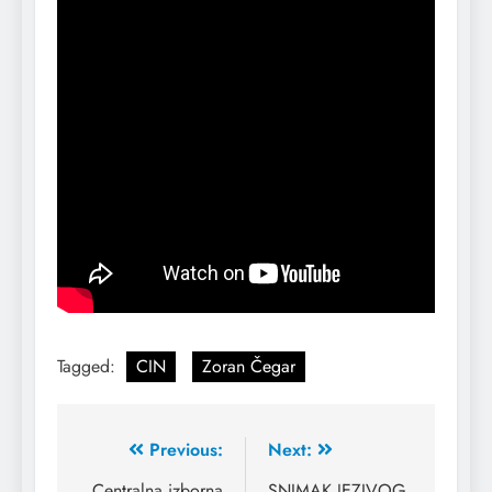
Tagged:
CIN
Zoran Čegar
Previous:
Next:
Centralna izborna
SNIMAK JEZIVOG