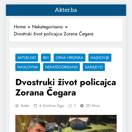
Akter.ba
Home
Nekategorisano
Dvostruki život policajca Zorana Čegara
AKTUELNO
BIH
CRNA HRONIKA
NAJNOVIJE
NASLOVNA
NEKATEGORISANO
SARAJEVO
Dvostruki život policajca
Zorana Čegara
Aster
4 Godine Ago
1
30 Mins