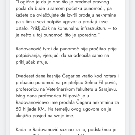
“Logično je da je ono što je predmet pravnog
posla da bude u samom početku punomoći, pa
kažete da ovlašćujete da izvrši prodaju nekretnine
pa s tim u vezi potpiše ugovor o prodaji i sve
ostalo. Priključak na komunalnu infrastrukturu – to
je nešto u toj punomoći što je sporedno.”
Radovanović tvrdi da punomoć nije pročitao prije
potpisivanja, vjerujući da se odnosila samo na
priključak struje.
Dvadeset dana kasnije Čegar se vratio kod notara i
prebacio punomoć na prijateljicu Selmu Filipović,
profesoricu na Veterinarskom fakultetu u Sarajevu.
Istog dana profesorica Filipović je u
Radovanovićevo ime prodala Čegaru nekretninu za
50 hiljada KM. Na temelju ovog ugovora on je
uknjižio posjed na svoje ime.
Kada je Radovanović saznao za to, podstaknuo je