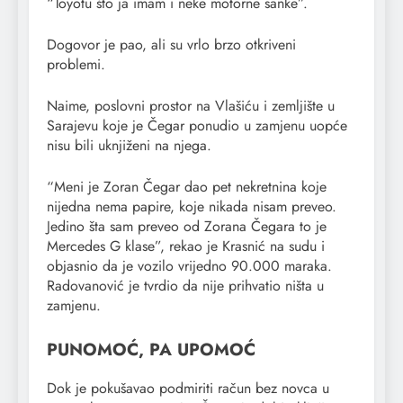
“Toyotu što ja imam i neke motorne sanke”.
Dogovor je pao, ali su vrlo brzo otkriveni
problemi.
Naime, poslovni prostor na Vlašiću i zemljište u
Sarajevu koje je Čegar ponudio u zamjenu uopće
nisu bili uknjiženi na njega.
“Meni je Zoran Čegar dao pet nekretnina koje
nijedna nema papire, koje nikada nisam preveo.
Jedino šta sam preveo od Zorana Čegara to je
Mercedes G klase”, rekao je Krasnić na sudu i
objasnio da je vozilo vrijedno 90.000 maraka.
Radovanović je tvrdio da nije prihvatio ništa u
zamjenu.
PUNOMOĆ, PA UPOMOĆ
Dok je pokušavao podmiriti račun bez novca u