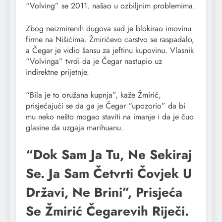
“Volving” se 2011. našao u ozbiljnim problemima.
Zbog neizmirenih dugova sud je blokirao imovinu
firme na Nišićima. Žmirićevo carstvo se raspadalo,
a Čegar je vidio šansu za jeftinu kupovinu. Vlasnik
“Volvinga” tvrdi da je Čegar nastupio uz
indirektne prijetnje.
“Bila je to oružana kupnja”, kaže Žmirić,
prisjećajući se da ga je Čegar “upozorio” da bi
mu neko nešto mogao staviti na imanje i da je čuo
glasine da uzgaja marihuanu.
“Dok Sam Ja Tu, Ne Sekiraj
Se. Ja Sam Četvrti Čovjek U
Državi, Ne Brini”, Prisjeća
Se Žmirić Čegarevih Riječi.