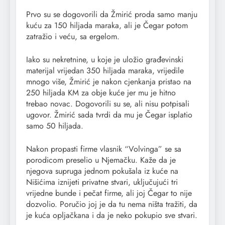
Prvo su se dogovorili da Žmirić proda samo manju
kuću za 150 hiljada maraka, ali je Čegar potom
zatražio i veću, sa ergelom.
Iako su nekretnine, u koje je uložio građevinski
materijal vrijedan 350 hiljada maraka, vrijedile
mnogo više, Žmirić je nakon cjenkanja pristao na
250 hiljada KM za obje kuće jer mu je hitno
trebao novac. Dogovorili su se, ali nisu potpisali
ugovor. Žmirić sada tvrdi da mu je Čegar isplatio
samo 50 hiljada.
Nakon propasti firme vlasnik “Volvinga” se sa
porodicom preselio u Njemačku. Kaže da je
njegova supruga jednom pokušala iz kuće na
Nišićima iznijeti privatne stvari, uključujući tri
vrijedne bunde i pečat firme, ali joj Čegar to nije
dozvolio. Poručio joj je da tu nema ništa tražiti, da
je kuća opljačkana i da je neko pokupio sve stvari.