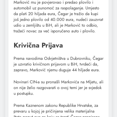
Marković mu je povjerovao i predao plovilo i
automobil uz punomoć za raspolaganje. Umjesto
da plati 20 hiljada eura, Čegar je tražio da kupi
još jedno plovilo od 40.000 eura, nudeći zauzvrat
udio u zemljištu u BiH, ali je Marković to odbio,
tražeći novac za već isporučeno auto i plovilo.
Krivična Prijava
Prema navodima Odvjetništva u Dubrovniku, Čegar
je uzvratio krivičnom prijavom u BiH, tvrdeći da,
zapravo, Marković njemu duguje 44 hiljade eura.
Novinari CIN-a su pronašli Markovića na Mljetu, ali
on nije želio razgovarati o ovoj temi jer je svjedok
u postupku.
Prema Kaznenom zakonu Republike Hrvatske, za
prevaru u kojoj je pričinjena velika materijalna
šteta poput ove za koju se tereti Čegar propisana