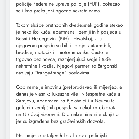
policije Federalne uprave policije (FUP), pokazao
se i kao prekaljeni trgovac nekretninama.
Tokom službe prethodnih dvadesetak godina stekao
je nekoliko kuća, apartmana i zemljišnih posjeda u
Bosni i Hercegovini (BiH) i Hrvatskoj, a u
njegovom posjedu su bili i: brojni automobili,
brodice, motocikli i motorne sanke. Često je
trgovao bez novca, razmjenjujući svoje i tuđe
nekretnine i vozila. Njegovi partneri to žargonski
nazivaju “trange-frange” poslovima.
Godinama je imovinu (pre)prodavao ili mijenjao, a
danas je vlasnik: luksuzne vile i višespratne kuće u
Sarajevu, apartmana na Bjelašnici i u Neumu te
golemih zemljišnih posjeda sa nekoliko objekata
na Nišićkoj visoravni. Dio nekretnina nije uknjižio
jer su izgrađene bez građevinskih dozvola.
No, umjesto ustaljenih koraka ovaj policijski