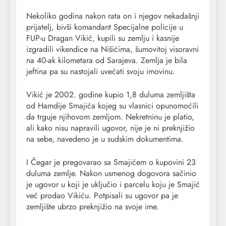
Nekoliko godina nakon rata on i njegov nekadašnji
prijatelj, bivši komandant Specijalne policije u
FUP-u Dragan Vikić, kupili su zemlju i kasnije
izgradili vikendice na Nišićima, šumovitoj visoravni
na 40-ak kilometara od Sarajeva. Zemlja je bila
jeftina pa su nastojali uvećati svoju imovinu.
Vikić je 2002. godine kupio 1,8 duluma zemljišta
od Hamdije Smajića kojeg su vlasnici opunomoćili
da trguje njihovom zemljom. Nekretninu je platio,
ali kako nisu napravili ugovor, nije je ni preknjižio
na sebe, navedeno je u sudskim dokumentima.
I Čegar je pregovarao sa Smajićem o kupovini 23
duluma zemlje. Nakon usmenog dogovora sačinio
je ugovor u koji je uključio i parcelu koju je Smajić
već prodao Vikiću. Potpisali su ugovor pa je
zemljište ubrzo preknjižio na svoje ime.