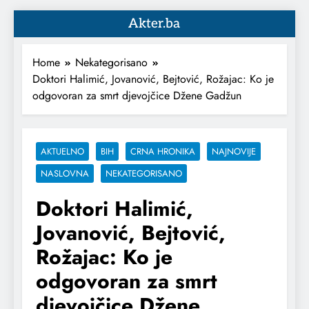
Akter.ba
Home
Nekategorisano
Doktori Halimić, Jovanović, Bejtović, Rožajac: Ko je
odgovoran za smrt djevojčice Džene Gadžun
AKTUELNO
BIH
CRNA HRONIKA
NAJNOVIJE
NASLOVNA
NEKATEGORISANO
Doktori Halimić,
Jovanović, Bejtović,
Rožajac: Ko je
odgovoran za smrt
djevojčice Džene