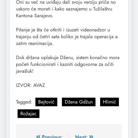
Oni su već na uviđaju dali svoju verziju priče no
uskoro će morati i kako saznajemo u Tužilaštvu
Kantona Sarajevo.
Pitanje je šta će otkriti i izuzeti videonadzor u
trajanju od četiri sata koliko je trajala operacija a
zatim reanimacija.
Dok država oplakuje Dženu, sistem konačno mora
početi funkcionirati i kazniti odgovorne za očiti
javašluk!
IZVOR: AVAZ
Tagged:
Bejtović
Džena Gdžun
Hlimić
Rožajac
Previous:
Next: