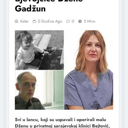
Gadžun
Aster
5 Godina Ago
0
3 Mins
Svi u lancu, koji su uspavali i operirali malu
Dženu u privatnoj sarajevskoj klinici Bejtović,