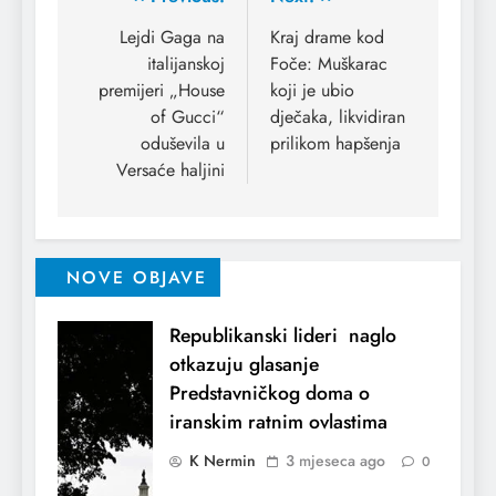
Lejdi Gaga na
Kraj drame kod
italijanskoj
Foče: Muškarac
premijeri „House
koji je ubio
of Gucci“
dječaka, likvidiran
oduševila u
prilikom hapšenja
Versaće haljini
NOVE OBJAVE
Republikanski lideri naglo
otkazuju glasanje
Predstavničkog doma o
iranskim ratnim ovlastima
K Nermin
3 mjeseca ago
0