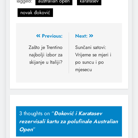
Tagged:
australian open
karatasev
novak đoković
Previous:
Next:
Zašto je Trentino
Sunčani satovi:
najbolji izbor za
Vrijeme se mjeri i
skijanje u Italiji?
po suncu i po
mjesecu
3 thoughts on “
Đoković i Karatasev
rezervisali kartu za polufinale Australian
Open
”