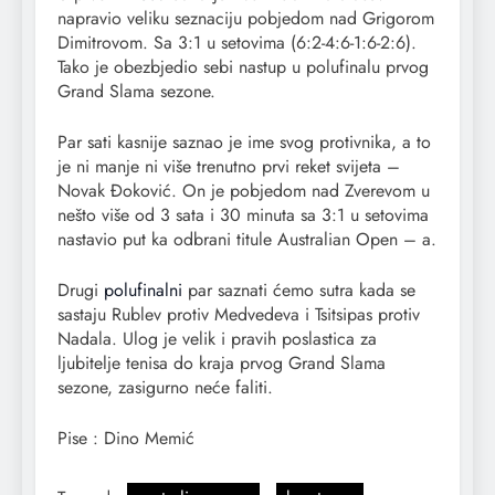
napravio veliku seznaciju pobjedom nad Grigorom
Dimitrovom. Sa 3:1 u setovima (6:2-4:6-1:6-2:6).
Tako je obezbjedio sebi nastup u polufinalu prvog
Grand Slama sezone.
Par sati kasnije saznao je ime svog protivnika, a to
je ni manje ni više trenutno prvi reket svijeta –
Novak Đoković. On je pobjedom nad Zverevom u
nešto više od 3 sata i 30 minuta sa 3:1 u setovima
nastavio put ka odbrani titule Australian Open – a.
Drugi
polufinalni
par saznati ćemo sutra kada se
sastaju Rublev protiv Medvedeva i Tsitsipas protiv
Nadala. Ulog je velik i pravih poslastica za
ljubitelje tenisa do kraja prvog Grand Slama
sezone, zasigurno neće faliti.
Pise : Dino Memić