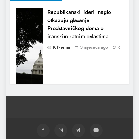
Republikanski lideri naglo
otkazuju glasanje
Predstavničkog doma o
iranskim ratnim ovlastima
K Nermin
3 mjeseca ago
0
El Nino utiče na živote stotina miliona