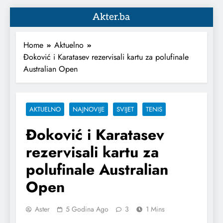
Akter.ba
Home
Aktuelno
Đoković i Karatasev rezervisali kartu za polufinale
Australian Open
AKTUELNO
NAJNOVIJE
SVIJET
TENIS
Đoković i Karatasev
rezervisali kartu za
polufinale Australian
Open
Aster
5 Godina Ago
3
1 Mins