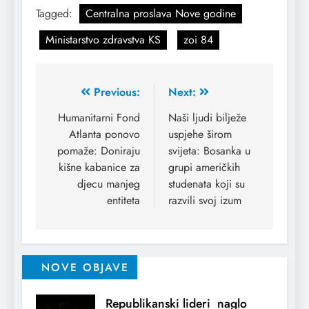
Tagged:
Centralna proslava Nove godine
Ministarstvo zdravstva KS
zoi 84
Previous:
Next:
Humanitarni Fond
Naši ljudi bilježe
Atlanta ponovo
uspjehe širom
pomaže: Doniraju
svijeta: Bosanka u
kišne kabanice za
grupi američkih
djecu manjeg
studenata koji su
entiteta
razvili svoj izum
NOVE OBJAVE
Republikanski lideri naglo