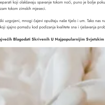
eparati koji olakšavaju spavanje tokom noći, puno je bolje pokuš
nizam tokom zimskih mjeseci.
ki uzgojeni, mnogi čajevi opuštaju naše tijelo i um. Tako nas n
va koji sjajno pomažu kod podizanja kvalitete sna i rješavanja p
jvećih Blagodati Skrivenih U Najpopularnijim Svjetskim