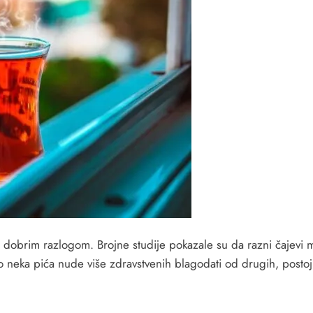
o s dobrim razlogom. Brojne studije pokazale su da razni čajevi 
ca.Iako neka pića nude više zdravstvenih blagodati od drugih, po