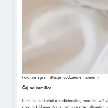
Foto: instagram @moje_codzienne_momenty
Čaj od kamilice
Kamilica se koristi u tradicionalnoj medicini već v
drugim biljkama. Na taj način se pravi ultimativni