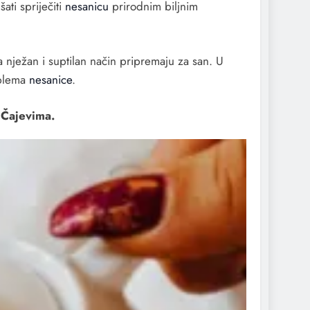
ati spriječiti
nesanicu
prirodnim biljnim
a nježan i suptilan način pripremaju za san. U
roblema
nesanice
.
 Čajevima.