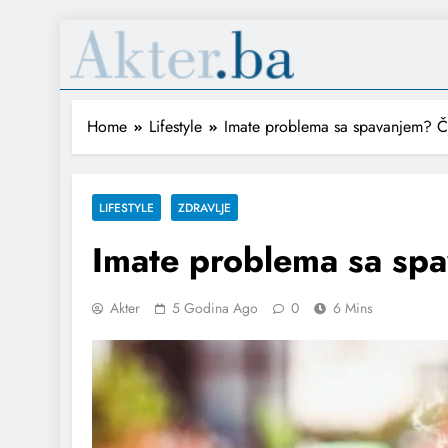
Home
Lifestyle
Imate problema sa spavanjem? Čaj
LIFESTYLE
ZDRAVLJE
Imate problema sa spa
Akter
5 Godina Ago
0
6 Mins