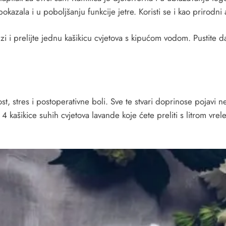
azala i u poboljšanju funkcije jetre. Koristi se i kao prirodni 
zi i prelijte jednu kašikicu cvjetova s kipućom vodom. Pustite da
t, stres i postoperativne boli. Sve te stvari doprinose pojavi n
kašikice suhih cvjetova lavande koje ćete preliti s litrom vrele