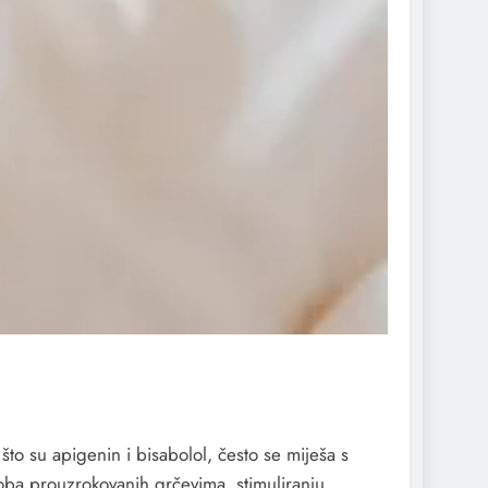
 što su apigenin i bisabolol, često se miješa s
egoba prouzrokovanih grčevima, stimuliranju