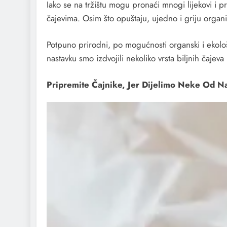
Iako se na tržištu mogu pronaći mnogi lijekovi i pr
čajevima. Osim što opuštaju, ujedno i griju orga
Potpuno prirodni, po mogućnosti organski i ekološ
nastavku smo izdvojili nekoliko vrsta biljnih čaje
Pripremite Čajnike, Jer Dijelimo Neke Od Na