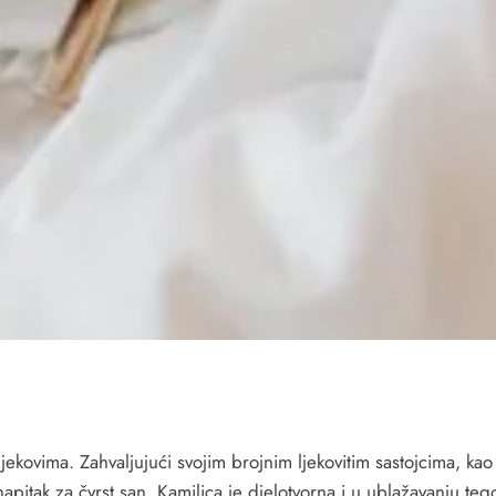
ijekovima. Zahvaljujući svojim brojnim ljekovitim sastojcima, kao
 napitak za čvrst san. Kamilica je djelotvorna i u ublažavanju t