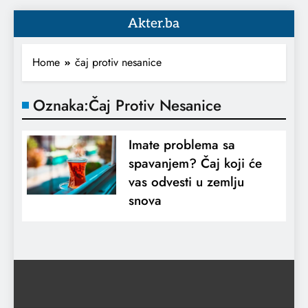
Akter.ba
Home
čaj protiv nesanice
Oznaka:
Čaj Protiv Nesanice
Imate problema sa
spavanjem? Čaj koji će
vas odvesti u zemlju
snova