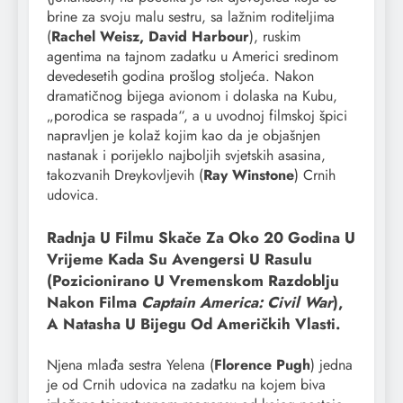
brine za svoju malu sestru, sa lažnim roditeljima
(
Rachel Weisz, David Harbour
), ruskim
agentima na tajnom zadatku u Americi sredinom
devedesetih godina prošlog stoljeća. Nakon
dramatičnog bijega avionom i dolaska na Kubu,
„porodica se raspada“, a u uvodnoj filmskoj špici
napravljen je kolaž kojim kao da je objašnjen
nastanak i porijeklo najboljih svjetskih asasina,
takozvanih Dreykovljevih (
Ray Winstone
) Crnih
udovica.
Radnja U Filmu Skače Za Oko 20 Godina U
Vrijeme Kada Su Avengersi U Rasulu
(pozicionirano U Vremenskom Razdoblju
Nakon Filma
Captain America: Civil War
),
A Natasha U Bijegu Od Američkih Vlasti.
Njena mlađa sestra Yelena (
Florence Pugh
) jedna
je od Crnih udovica na zadatku na kojem biva