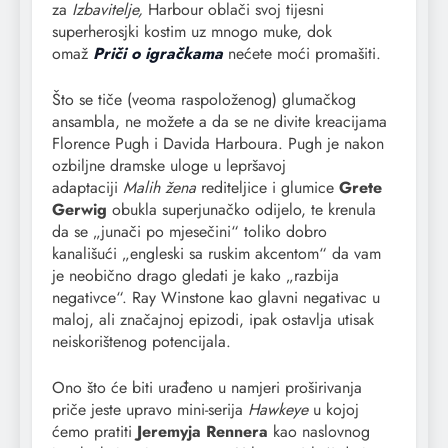
za
Izbavitelje,
Harbour oblači svoj tijesni
superherosjki kostim uz mnogo muke, dok
omaž
Priči o igračkama
nećete moći promašiti.
Što se tiče (veoma raspoloženog) glumačkog
ansambla, ne možete a da se ne divite kreacijama
Florence Pugh i Davida Harboura. Pugh je nakon
ozbiljne dramske uloge u lepršavoj
adaptaciji
Malih žena
rediteljice i glumice
Grete
Gerwig
obukla superjunačko odijelo, te krenula
da se „junači po mjesečini“ toliko dobro
kanališući „engleski sa ruskim akcentom“ da vam
je neobično drago gledati je kako „razbija
negativce“. Ray Winstone kao glavni negativac u
maloj, ali značajnoj epizodi, ipak ostavlja utisak
neiskorištenog potencijala.
Ono što će biti urađeno u namjeri proširivanja
priče jeste upravo mini-serija
Hawkeye
u kojoj
ćemo pratiti
Jeremyja Rennera
kao naslovnog