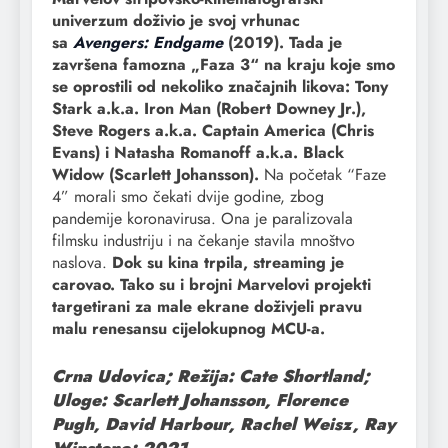
univerzum doživio je svoj vrhunac
sa
Avengers: Endgame
(2019). Tada je
završena famozna „Faza 3“ na kraju koje smo
se oprostili od nekoliko značajnih likova: Tony
Stark a.k.a. Iron Man (Robert Downey Jr.),
Steve Rogers a.k.a. Captain America (Chris
Evans) i Natasha Romanoff a.k.a. Black
Widow (Scarlett Johansson).
Na početak “Faze
4” morali smo čekati dvije godine, zbog
pandemije koronavirusa. Ona je paralizovala
filmsku industriju i na čekanje stavila mnoštvo
naslova.
Dok su kina trpila, streaming je
carovao. Tako su i brojni Marvelovi projekti
targetirani za male ekrane doživjeli pravu
malu renesansu cijelokupnog MCU-a.
Crna Udovica; Režija: Cate Shortland;
Uloge: Scarlett Johansson, Florence
Pugh, David Harbour, Rachel Weisz, Ray
Winstone; 2021.