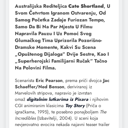
Australijska Rediteljica
Cate Shortland
, U
Svom Četvrtom Igranom Ostvarenju, Od
Samog Početka Zadaje Furiozan Tempo,
Samo Da Bi Na Par Mjesta U Filmu
Napravila Pauzu I Uz Pomoć Svog
Glumačkog Tima Uprizorila Pozorišno-
Dramske Momente, Kakvi Su Scena
„opuštenog Dijaloga“ Dvije Sestre, Kao I
„superherojski Familijarni Ručak“ Tačno
Na Polovini Filma.
Scenarista
Eric Pearson
, prema priči dvojca
Jac
Schaeffer/Ned Benson
, deriviranoj iz
Marvelovih stripova, napravio je izvrstan
omaž
digitalnim lutkarima iz Pixara
i njihovim
CGI animiranim klasicima
Toy Story
(Priča o
igračkama, 1995), te posebno ponajboljem
The
Incredibles
(Izbavitelji, 2004). U sceni koja
nevjerovatno evocira nekada najavni teaser trailer