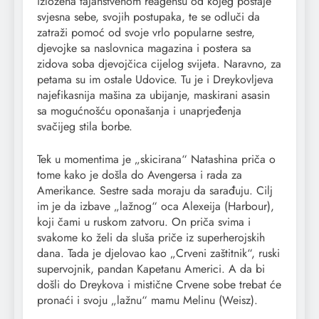
izložena tajanstvenom reagensu od kojeg postaje
svjesna sebe, svojih postupaka, te se odluči da
zatraži pomoć od svoje vrlo popularne sestre,
djevojke sa naslovnica magazina i postera sa
zidova soba djevojčica cijelog svijeta. Naravno, za
petama su im ostale Udovice. Tu je i Dreykovljeva
najefikasnija mašina za ubijanje, maskirani asasin
sa mogućnošću oponašanja i unaprjeđenja
svačijeg stila borbe.
Tek u momentima je „skicirana“ Natashina priča o
tome kako je došla do Avengersa i rada za
Amerikance. Sestre sada moraju da sarađuju. Cilj
im je da izbave „lažnog“ oca Alexeija (Harbour),
koji čami u ruskom zatvoru. On priča svima i
svakome ko želi da sluša priče iz superherojskih
dana. Tada je djelovao kao „Crveni zaštitnik“, ruski
supervojnik, pandan Kapetanu Americi. A da bi
došli do Dreykova i mistične Crvene sobe trebat će
pronaći i svoju „lažnu“ mamu Melinu (Weisz).