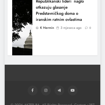
Republikanski lideri naglo
otkazuju glasanje
Predstavničkog doma o
iranskim ratnim ovlastima
K Nermin
3 mjeseca ago
0
El Nino utiče na živote stotina miliona
ljudi širom svijeta