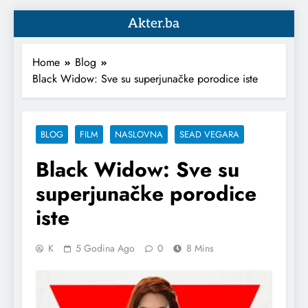
Akter.ba
Home
Blog
Black Widow: Sve su superjunačke porodice iste
BLOG
FILM
NASLOVNA
SEAD VEGARA
Black Widow: Sve su
superjunačke porodice
iste
K
5 Godina Ago
0
8 Mins