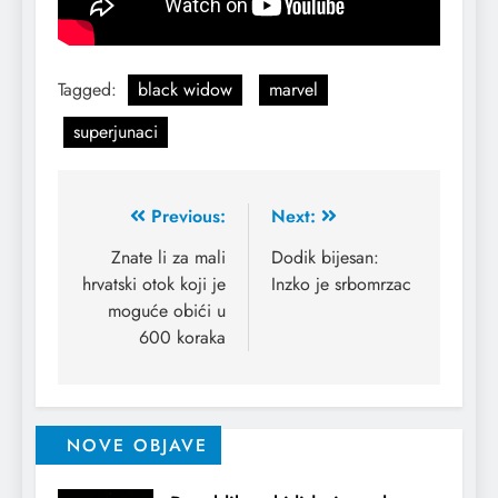
Tagged:
black widow
marvel
superjunaci
Previous:
Next:
Znate li za mali
Dodik bijesan:
hrvatski otok koji je
Inzko je srbomrzac
moguće obići u
600 koraka
NOVE OBJAVE