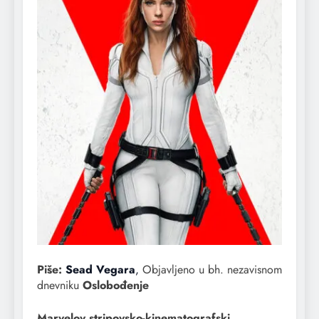
Piše:
Sead Vegara
,
Objavljeno u bh. nezavisnom
dnevniku
Oslobođenje
Black Widow
Marvelov stripovsko-kinematografski