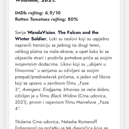
IMDb rejting: 6.9/10
Rotten Tomatoes rejting: 80%
Serije
WandaVision
,
The Falcon and the
Winter Soldier
, Loki su naslovi koji su uspješno
napravili tranziciju sa jednog na drugi teren,
velikog platna na male ekrane, a opet kako bi se
objasnile stvari i proširile potrebne priče sa svojim
svojevrsnim dodacima. Likovi koji su „ubijeni u
filmovima“ u serijama su oživljeni sa svojim
prequel/prednastavak pričama, a jedan od likova
koji se upravo u završnom filmu „Faze
3“,
Avengers: Endgame,
žrtvovao za veće dobro,
oživljen je u filmu
Black Widow
(Crna udovica,
2021), prvom i najavnom filmu Marvelove „Faze
4“.
Titularna Crna udovica, Natasha Romanoff
(Johansson) na početku je tek djevojčica koja se