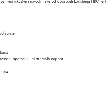
ozitivna iskustva i navodi neke od dobrobiti korištenja HBOT-a k
 od sunca
eloma
ovreda, operacija i ekstremnih napora
umora
m