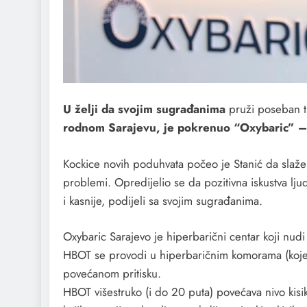
U želji da svojim sugrađanima
pruži poseban t
rodnom Sarajevu, je pokrenuo “Oxybaric” – 
Kockice novih poduhvata počeo je Stanić da slaže j
problemi. Opredijelio se da pozitivna iskustva lju
i kasnije, podijeli sa svojim sugrađanima.
Oxybaric Sarajevo je hiperbarični centar koji nud
HBOT se provodi u hiperbaričnim komorama (koje im
povećanom pritisku.
HBOT višestruko (i do 20 puta) povećava nivo kisik