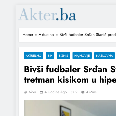
Home
Aktuelno
Bivši fudbaler Srđan Stanić pred
AKTUELNO
BIH
BIZNIS
NAJNOVIJE
NASLOVNA
Bivši fudbaler Srđan S
tretman kisikom u hip
Akter
4 Godine Ago
2
4 Mins