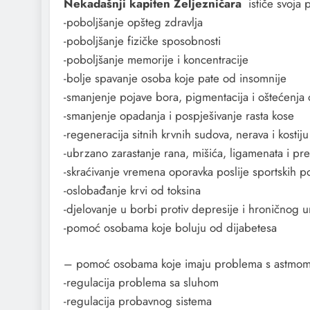
Nekadašnji kapiten Željezničara
ističe svoja p
-poboljšanje opšteg zdravlja
-poboljšanje fizičke sposobnosti
-poboljšanje memorije i koncentracije
-bolje spavanje osoba koje pate od insomnije
-smanjenje pojave bora, pigmentacija i oštećenja
-smanjenje opadanja i pospješivanje rasta kose
-regeneracija sitnih krvnih sudova, nerava i kostiju
-ubrzano zarastanje rana, mišića, ligamenata i pr
-skraćivanje vremena oporavka poslije sportskih p
-oslobađanje krvi od toksina
-djelovanje u borbi protiv depresije i hroničnog 
-pomoć osobama koje boluju od dijabetesa
– pomoć osobama koje imaju problema s astmo
-regulacija problema sa sluhom
-regulacija probavnog sistema