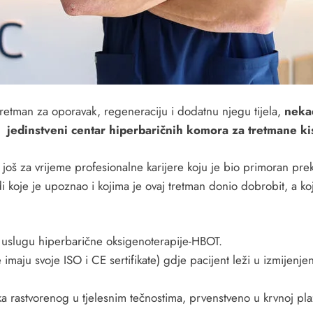
retman za oporavak, regeneraciju i dodatnu njegu tijela,
nekad
jedinstveni centar hiperbaričnih komora za tretmane ki
oš za vrijeme profesionalne karijere koju je bio primoran preki
di koje je upoznao i kojima je ovaj tretman donio dobrobit, a k
i uslugu hiperbarične oksigenoterapije-HBOT.
aju svoje ISO i CE sertifikate) gdje pacijent leži u izmijenje
a rastvorenog u tjelesnim tečnostima, prvenstveno u krvnoj plaz