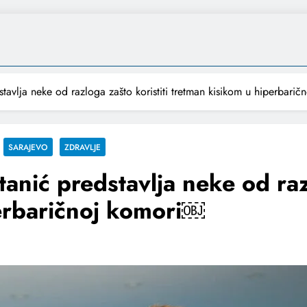
stavlja neke od razloga zašto koristiti tretman kisikom u hiperbari
SARAJEVO
ZDRAVLJE
tanić predstavlja neke od raz
erbaričnoj komori￼