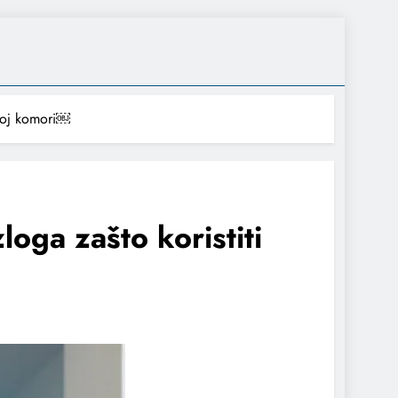
čnoj komori￼
loga zašto koristiti