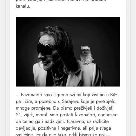
kanalu.
– Fazonatori smo sigurno svi mi koji živimo u BiH,
pa i šire, a posebno u Sarajevu koje je pretrpjelo
mnoge promjene. Da bismo preživjeli i doživjeli
21. vijek, morali smo postati fazonatori, nadam se
da ćemo ga i nadživjeti. Naravno, uz različite
devijacije, pozitivne i negativne, ali prije svega
smiješne, jer da nije tako, crkli bismo ko psi –