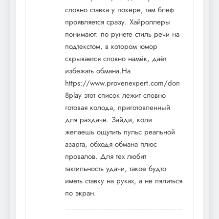
словно ставка у покере, там блеф
проявляется сразу. Хайроллеры
понимают: по рунете стиль речи на
подтекстом, в котором юмор
скрывается словно намёк, даёт
избежать обмана.На
https://www.provenexpert.com/don
8play
этот список лежит словно
готовая колода, приготовленный
для раздаче. Зайди, коли
желаешь ощутить пульс реальной
азарта, обходя обмана плюс
провалов. Для тех любит
тактильность удачи, такое будто
иметь ставку на руках, а не пялиться
по экран.