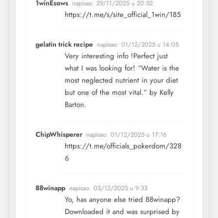
1winEsows
napisao:
29/11/2025 u 20:52
https://t.me/s/site_official_1win/185
gelatin trick recipe
napisao:
01/12/2025 u 14:05
Very interesting info !Perfect just
what I was looking for! “Water is the
most neglected nutrient in your diet
but one of the most vital.” by Kelly
Barton.
ChipWhisperer
napisao:
01/12/2025 u 17:16
https://t.me/officials_pokerdom/328
6
88winapp
napisao:
03/12/2025 u 9:33
Yo, has anyone else tried 88winapp?
Downloaded it and was surprised by