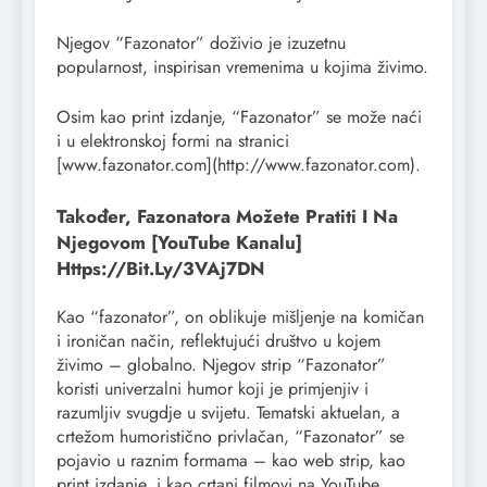
Njegov “Fazonator” doživio je izuzetnu
popularnost, inspirisan vremenima u kojima živimo.
Osim kao print izdanje, “Fazonator” se može naći
i u elektronskoj formi na stranici
[www.fazonator.com](http://www.fazonator.com).
Također, Fazonatora Možete Pratiti I Na
Njegovom [YouTube Kanalu]
Https://bit.ly/3VAj7DN
Kao “fazonator”, on oblikuje mišljenje na komičan
i ironičan način, reflektujući društvo u kojem
živimo – globalno. Njegov strip “Fazonator”
koristi univerzalni humor koji je primjenjiv i
razumljiv svugdje u svijetu. Tematski aktuelan, a
crtežom humoristično privlačan, “Fazonator” se
pojavio u raznim formama – kao web strip, kao
print izdanje, i kao crtani filmovi na YouTube