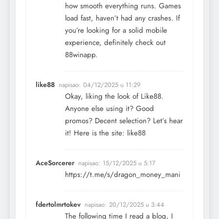
how smooth everything runs. Games
load fast, haven’t had any crashes. If
you’re looking for a solid mobile
experience, definitely check out
88winapp
.
like88
napisao:
04/12/2025 u 11:29
Okay, liking the look of Like88.
Anyone else using it? Good
promos? Decent selection? Let’s hear
it! Here is the site:
like88
AceSorcerer
napisao:
15/12/2025 u 5:17
https://t.me/s/dragon_money_mani
fdertolmrtokev
napisao:
20/12/2025 u 3:44
The following time I read a blog, I