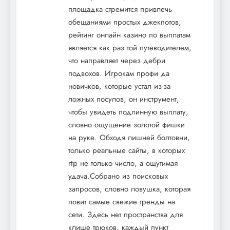
площадка стремится привлечь
обещаниями простых джекпотов,
рейтинг онлайн казино по выплатам
является как раз той путеводителем,
что направляет через дебри
подвохов. Игрокам профи да
новичков, которые устал из-за
ложных посулов, он инструмент,
чтобы увидеть подлинную выплату,
словно ощущение золотой фишки
на руке. Обходя лишней болтовни,
только реальные сайты, в которых
rtp не только число, а ощутимая
удача.Собрано из поисковых
запросов, словно ловушка, которая
ловит самые свежие тренды на
сети. Здесь нет пространства для
клише трюков, каждый пункт