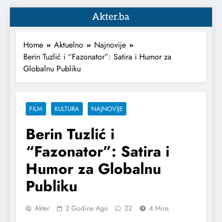
Akter.ba
Home
Aktuelno
Najnovije
Berin Tuzlić i “Fazonator”: Satira i Humor za
Globalnu Publiku
FILM
KULTURA
NAJNOVIJE
Berin Tuzlić i
“Fazonator”: Satira i
Humor za Globalnu
Publiku
Akter
2 Godine Ago
22
4 Mins