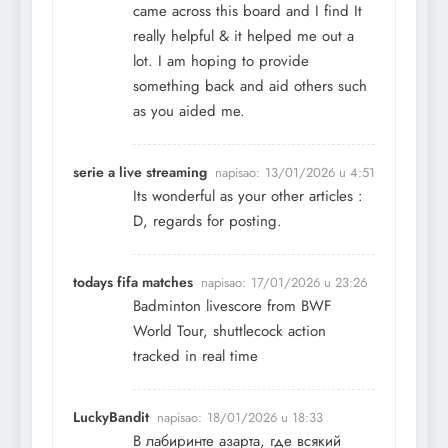
came across this board and I find It
really helpful & it helped me out a
lot. I am hoping to provide
something back and aid others such
as you aided me.
serie a live streaming
napisao:
13/01/2026 u 4:51
Its wonderful as your other articles :
D, regards for posting.
todays fifa matches
napisao:
17/01/2026 u 23:26
Badminton livescore from BWF
World Tour, shuttlecock action
tracked in real time
LuckyBandit
napisao:
18/01/2026 u 18:33
В лабиринте азарта, где всякий