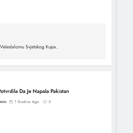
 Veleslalomu Svjetskog Kupa..
Potvrdila Da Je Napala Pakistan
min
1 Godina Ago
0