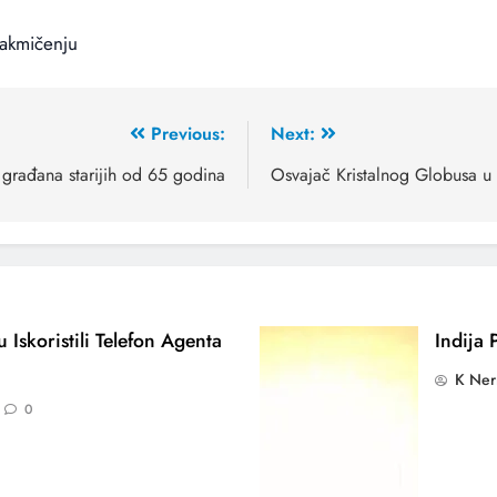
takmičenju
Previous:
Next:
 građana starijih od 65 godina
Osvajač Kristalnog Globusa u
 Iskoristili Telefon Agenta
Indija 
K Ner
0