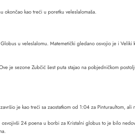
nu okončao kao treći u poretku veleslalomaša.
 Globus u veleslalomu. Matemetički gledano osvojio je i Veliki k
ve je sezone Zubčić šest puta stajao na pobjedničkom postolju
završio je kao treći sa zaostatkom od 1:04 za Pinturaultom, ali 
svojivši 24 poena u borbi za Kristalni globus to je bilo nedov
ma.