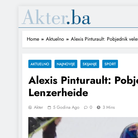
Home
Aktuelno
Alexis Pinturault: Pobjednik ve
AKTUELNO
NAJNOVIJE
SKIJANJE
SPORT
Alexis Pinturault: Po
Lenzerheide
Akter
5 Godina Ago
0
3 Mins