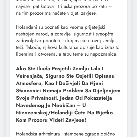
najviše pet katova i tri uska prozora po katu – i
na tim prozorima nećete vidjeti zavjese.
Holanđani su poznati kao veoma prijateljski
nastrojen narod, a zdravlje, sigurnost i sveopšte
zadovoljstvo prioriteti su kojima se u ovoj zemlji
teži. Takođe, njihova kultura se opisuje kao izrazito
liberalna i otvorena, a tabu teme su nepoznanica.
Ako Ste Ikada Posjetili Zemlju Lala I
Vetrenjača, Sigurno Ste Osjetili Opisanu
Atmosferu, Kao I Doživjeli Da Njeni
Stanovnici Nemaju Problem Sa Dijeljenjem
Svoje Privatnosti. Jedan Od Pokazatelja
Navedenog Je Neobičan – U
Nizozemskoj/Holandiji Ćete Na Rijetko
Kom Prozoru Videti Zavjese!
Holandska arhitektura i stambene zgrade obično