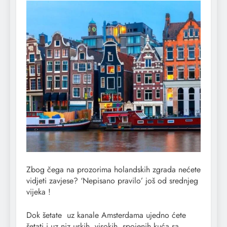
Zbog čega na prozorima holandskih zgrada nećete
vidjeti zavjese? ‘Nepisano pravilo’ još od srednjeg
vijeka !
Dok šetate uz kanale Amsterdama ujedno ćete
šetati i uz niz uskih, visokih, spojenih kuća sa