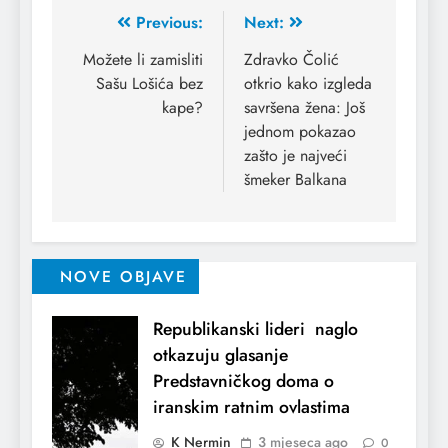
Previous:
Next:
Možete li zamisliti
Zdravko Čolić
Sašu Lošića bez
otkrio kako izgleda
kape?
savršena žena: Još
jednom pokazao
zašto je najveći
šmeker Balkana
NOVE OBJAVE
Republikanski lideri naglo
otkazuju glasanje
Predstavničkog doma o
iranskim ratnim ovlastima
K Nermin
3 mjeseca ago
0