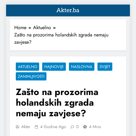
Akter.ba
Home
Aktuelno
Zašto na prozorima holandskih zgrada nemaju
zavjese?
AKTUELNO
NAJNOVIJE
NASLOVNA
SVIJET
ZANIMLJIVOSTI
Zašto na prozorima
holandskih zgrada
nemaju zavjese?
Akter
4 Godine Ago
0
4 Mins