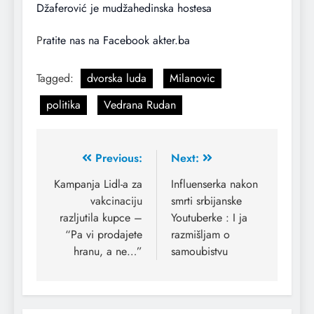
Džaferović je mudžahedinska hostesa
P
ratite nas na Facebook akter.ba
Tagged:
dvorska luda
Milanovic
politika
Vedrana Rudan
Previous:
Next:
Kampanja Lidl-a za
Influenserka nakon
vakcinaciju
smrti srbijanske
razljutila kupce –
Youtuberke : I ja
“Pa vi prodajete
razmišljam o
hranu, a ne…”
samoubistvu