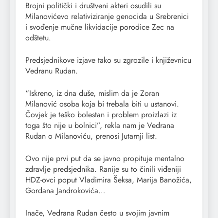
Brojni politički i društveni akteri osudili su
Milanovićevo relativiziranje genocida u Srebrenici
i svođenje mučne likvidacije porodice Zec na
odštetu.
Predsjednikove izjave tako su zgrozile i književnicu
Vedranu Rudan.
“Iskreno, iz dna duše, mislim da je Zoran
Milanović osoba koja bi trebala biti u ustanovi.
Čovjek je teško bolestan i problem proizlazi iz
toga što nije u bolnici”, rekla nam je Vedrana
Rudan o Milanoviću, prenosi Jutarnji list.
Ovo nije prvi put da se javno propituje mentalno
zdravlje predsjednika. Ranije su to činili viđeniji
HDZ-ovci poput Vladimira Šeksa, Marija Banožića,
Gordana Jandrokovića…
Inače, Vedrana Rudan često u svojim javnim