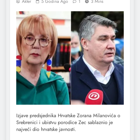
Akter
5 Godina Ago
1
3 Mins
Izjave predsjednika Hrvatske Zorana Milanovića o
Srebrenici i ubistvu porodice Zec sablaznio je
najveći dio hrvatske javnosti.