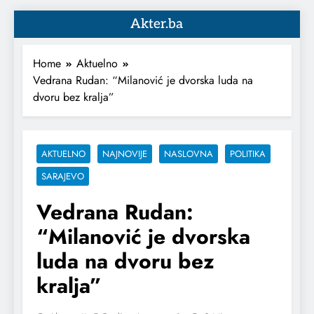
Akter.ba
Home
Aktuelno
Vedrana Rudan: “Milanović je dvorska luda na
dvoru bez kralja”
AKTUELNO
NAJNOVIJE
NASLOVNA
POLITIKA
SARAJEVO
Vedrana Rudan:
“Milanović je dvorska
luda na dvoru bez
kralja”