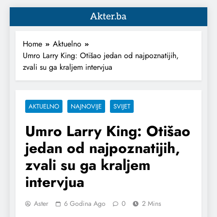
Akter.ba
Home
Aktuelno
Umro Larry King: Otišao jedan od najpoznatijih,
zvali su ga kraljem intervjua
AKTUELNO
NAJNOVIJE
SVIJET
Umro Larry King: Otišao
jedan od najpoznatijih,
zvali su ga kraljem
intervjua
Aster
6 Godina Ago
0
2 Mins