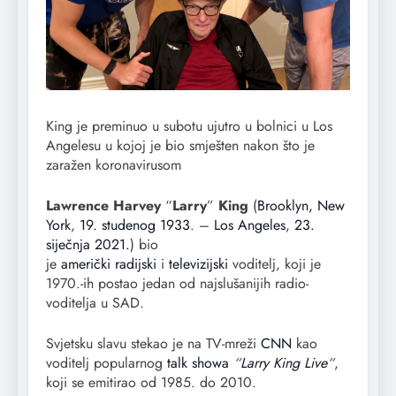
King je preminuo u subotu ujutro u bolnici u Los
Angelesu u kojoj je bio smješten nakon što je
zaražen koronavirusom
Lawrence Harvey
“
Larry
”
King
(
Brooklyn, New
York
,
19. studenog
1933
. –
Los Angeles
,
23.
siječnja
2021.
) bio
je
američki
radijski
i
televizijski
voditelj, koji je
1970.-ih postao jedan od najslušanijih radio-
voditelja u SAD.
Svjetsku slavu stekao je na TV-mreži
CNN
kao
voditelj popularnog
talk showa
“
Larry King Live
“
,
koji se emitirao od 1985. do 2010.