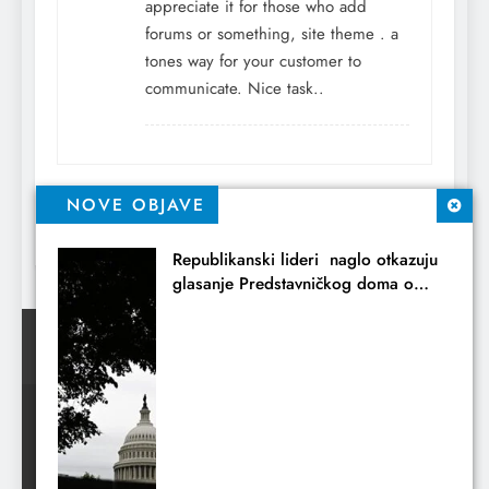
appreciate it for those who add
forums or something, site theme . a
tones way for your customer to
communicate. Nice task..
Comments are closed.
NOVE OBJAVE
Republikanski lideri naglo otkazuju
glasanje Predstavničkog doma o
iranskim ratnim ovlastima