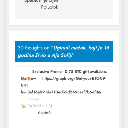
opasnosti je cijeli
Poluotok
30 thoughts on “
Uginuli mačak, koji je 16
godina živio u Aja Sofiji
”
Exclusive Promo - 0.75 BTC gift available.
Get now → https://graph.org/Get-your-BTC-09-
04?
hs=8af16a091da710edb5d249caaf7b6df3&
napisao:
14/10/2025 u 2:31
6xptn6