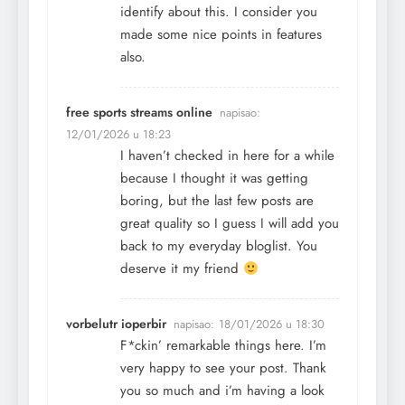
identify about this. I consider you
made some nice points in features
also.
free sports streams online
napisao:
12/01/2026 u 18:23
I haven’t checked in here for a while
because I thought it was getting
boring, but the last few posts are
great quality so I guess I will add you
back to my everyday bloglist. You
deserve it my friend
vorbelutr ioperbir
napisao:
18/01/2026 u 18:30
F*ckin’ remarkable things here. I’m
very happy to see your post. Thank
you so much and i’m having a look