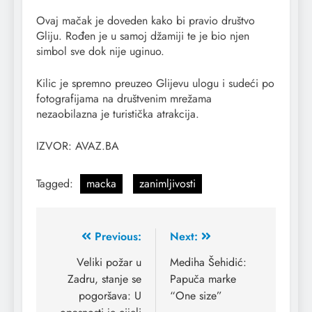
Ovaj mačak je doveden kako bi pravio društvo
Gliju. Rođen je u samoj džamiji te je bio njen
simbol sve dok nije uginuo.
Kilic je spremno preuzeo Glijevu ulogu i sudeći po
fotografijama na društvenim mrežama
nezaobilazna je turistička atrakcija.
IZVOR: AVAZ.BA
Tagged:
macka
zanimljivosti
Previous:
Next:
Veliki požar u
Mediha Šehidić:
Zadru, stanje se
Papuča marke
pogoršava: U
“One size”