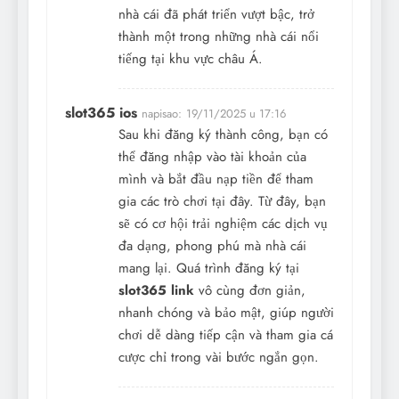
nhà cái đã phát triển vượt bậc, trở
thành một trong những nhà cái nổi
tiếng tại khu vực châu Á.
slot365 ios
napisao:
19/11/2025 u 17:16
Sau khi đăng ký thành công, bạn có
thể đăng nhập vào tài khoản của
mình và bắt đầu nạp tiền để tham
gia các trò chơi tại đây. Từ đây, bạn
sẽ có cơ hội trải nghiệm các dịch vụ
đa dạng, phong phú mà nhà cái
mang lại. Quá trình đăng ký tại
slot365 link
vô cùng đơn giản,
nhanh chóng và bảo mật, giúp người
chơi dễ dàng tiếp cận và tham gia cá
cược chỉ trong vài bước ngắn gọn.