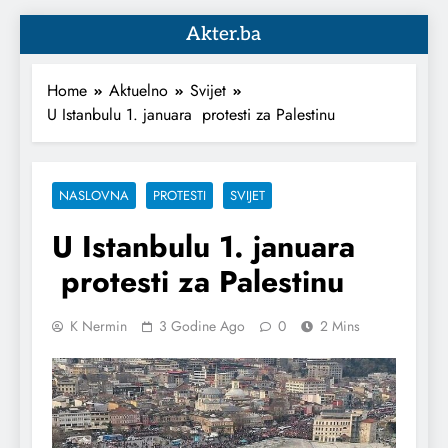
Akter.ba
Home
Aktuelno
Svijet
U Istanbulu 1. januara protesti za Palestinu
NASLOVNA
PROTESTI
SVIJET
U Istanbulu 1. januara
protesti za Palestinu
K Nermin
3 Godine Ago
0
2 Mins