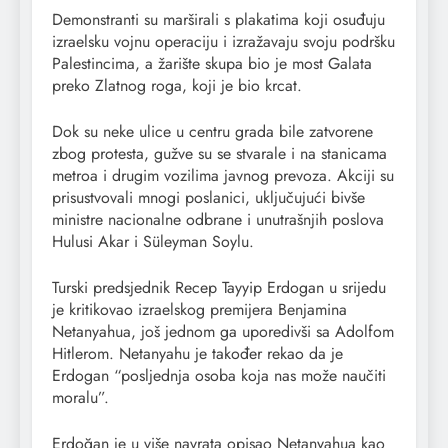
Demonstranti su marširali s plakatima koji osuđuju
izraelsku vojnu operaciju i izražavaju svoju podršku
Palestincima, a žarište skupa bio je most Galata
preko Zlatnog roga, koji je bio krcat.
Dok su neke ulice u centru grada bile zatvorene
zbog protesta, gužve su se stvarale i na stanicama
metroa i drugim vozilima javnog prevoza. Akciji su
prisustvovali mnogi poslanici, uključujući bivše
ministre nacionalne odbrane i unutrašnjih poslova
Hulusi Akar i Süleyman Soylu.
Turski predsjednik Recep Tayyip Erdogan u srijedu
je kritikovao izraelskog premijera Benjamina
Netanyahua, još jednom ga uporedivši sa Adolfom
Hitlerom. Netanyahu je također rekao da je
Erdogan “posljednja osoba koja nas može naučiti
moralu”.
Erdoğan je u više navrata opisao Netanyahua kao