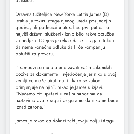
olakšice .”
Državna tužiteljica New Yorka Letitia James (D)
istakla je fokus istrage njenog ureda posljednjih
godina, ali podnesci u utorak su prvi put da je
najviši državni službenik iznio bilo kakve optužbe
za nedjela. Džejms je rekao da je istraga u toku i
da nema konačne odluke da li će kompaniju
optužiti za prevaru.
“Trampovi se moraju pridržavati naših zakonskih
poziva za dokumente i svjedočenja jer niko u ovoj
zemlji ne može birati da li i kako se zakon
primjenjuje na njih”, rekao je James u izjavi.
“Nećemo biti sputani u našim naporima da
nastavimo ovu istragu i osiguramo da niko ne bude
iznad zakona.”
James je rekao da dokazi zahtijevaju dalju istragu.