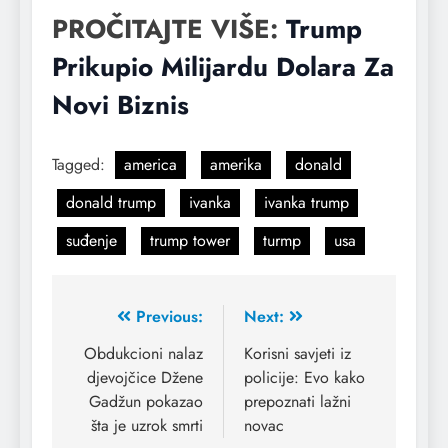
PROČITAJTE VIŠE:
Trump
Prikupio Milijardu Dolara Za
Novi Biznis
Tagged:
america
amerika
donald
donald trump
ivanka
ivanka trump
suđenje
trump tower
turmp
usa
Previous:
Next:
Obdukcioni nalaz
Korisni savjeti iz
djevojčice Džene
policije: Evo kako
Gadžun pokazao
prepoznati lažni
šta je uzrok smrti
novac