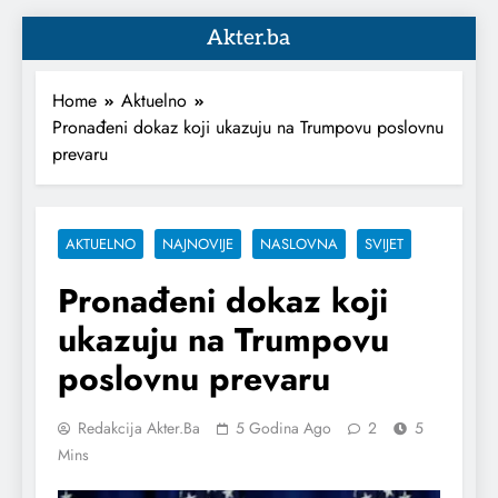
Akter.ba
Home
Aktuelno
Pronađeni dokaz koji ukazuju na Trumpovu poslovnu
prevaru
AKTUELNO
NAJNOVIJE
NASLOVNA
SVIJET
Pronađeni dokaz koji
ukazuju na Trumpovu
poslovnu prevaru
Redakcija Akter.ba
5 Godina Ago
2
5
Mins