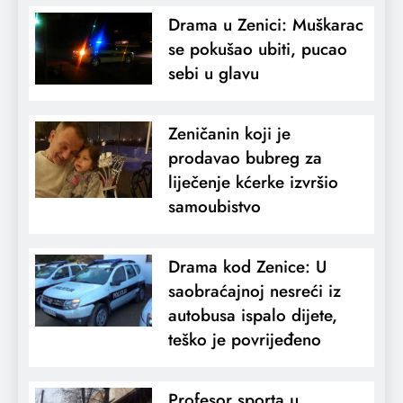
Drama u Zenici: Muškarac
se pokušao ubiti, pucao
sebi u glavu
Zeničanin koji je
prodavao bubreg za
liječenje kćerke izvršio
samoubistvo
Drama kod Zenice: U
saobraćajnoj nesreći iz
autobusa ispalo dijete,
teško je povrijeđeno
Profesor sporta u