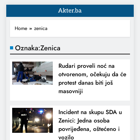
Akter.ba
Home
zenica
Oznaka:
Zenica
Rudari proveli noć na
otvorenom, očekuju da će
protest danas biti još
masovniji
Incident na skupu SDA u
Zenici: Jedna osoba
povrijeđena, oštećeno i
vozilo