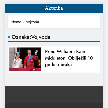
Akter.ba
Home
vojvoda
Oznaka:
Vojvoda
Princ William i Kate
Middleton: Obilježili 10
godina braka