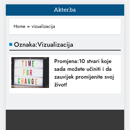
Akter.ba
Home
vizualizacija
Oznaka:
Vizualizacija
Promjena:10 stvari koje
sada možete učiniti i da
zauvijek promijenite svoj
život!