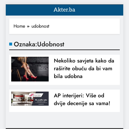
Akter.ba
Home
udobnost
Oznaka:
Udobnost
Nekoliko savjeta kako da
raširite obuću da bi vam
bila udobna
AP interijeri: Više od
dvije decenije sa vama!