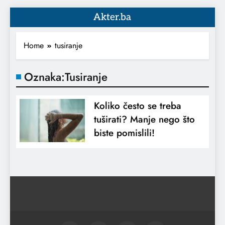
Akter.ba
Home
tusiranje
Oznaka:
Tusiranje
Koliko često se treba
tuširati? Manje nego što
biste pomislili!