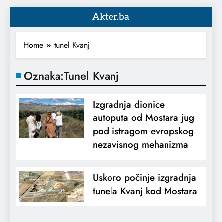
Akter.ba
Home
tunel Kvanj
Oznaka:
Tunel Kvanj
Izgradnja dionice
autoputa od Mostara jug
pod istragom evropskog
nezavisnog mehanizma
Uskoro počinje izgradnja
tunela Kvanj kod Mostara