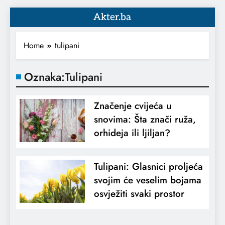
Akter.ba
Home
tulipani
Oznaka:
Tulipani
Značenje cvijeća u
snovima: Šta znači ruža,
orhideja ili ljiljan?
Tulipani: Glasnici proljeća
svojim će veselim bojama
osvježiti svaki prostor