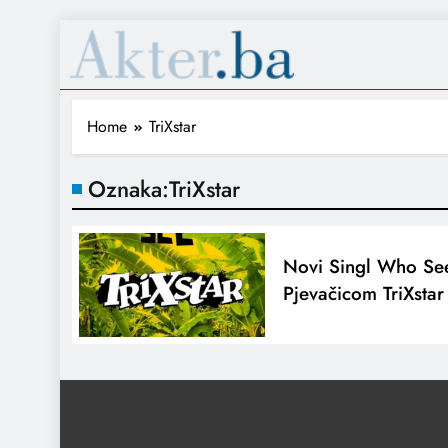
Home
TriXstar
Oznaka:
TriXstar
Novi Singl Who S
Pjevačicom TriXstar